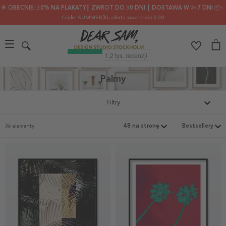
🌟 OBECNIE: 30% NA PLAKATY┃ ZWROT DO 30 DNI ┃ DOSTAWA W 2–7 DNI 📦✨
Code: SUMMER30
, oferta ważna do 8.08
Palmy
Filtry
36 elementy