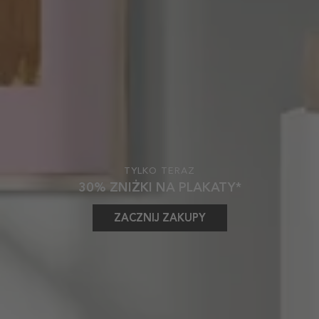
TYLKO TERAZ
30% ZNIŻKI NA PLAKATY*
ZACZNIJ ZAKUPY