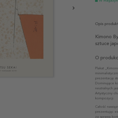
W magazyn
Opis produk
Kimono By
sztuce jap
O produkc
Plakat „Kimon
minimalistyczn
prezentację st
Dominujące ko
neutralnych ja
Artystyczny ch
kompozycji.
Całość nawiąz
prezentując es
za sprawą kon