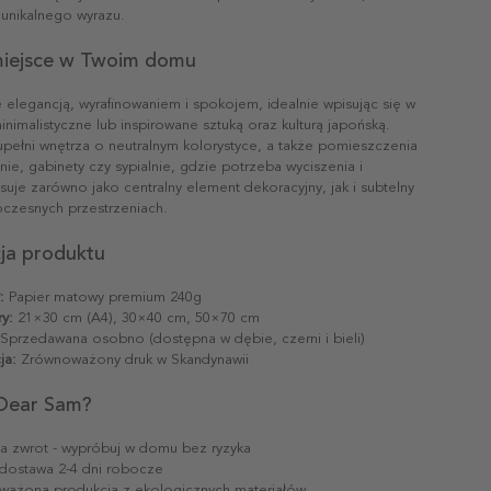
 unikalnego wyrazu.
 miejsce w Twoim domu
 elegancją, wyrafinowaniem i spokojem, idealnie wpisując się w
inimalistyczne lub inspirowane sztuką oraz kulturą japońską.
pełni wnętrza o neutralnym kolorystyce, a także pomieszczenia
elnie, gabinety czy sypialnie, gdzie potrzeba wyciszenia i
uje zarówno jako centralny element dekoracyjny, jak i subtelny
czesnych przestrzeniach.
cja produktu
:
Papier matowy premium 240g
y:
21×30 cm (A4), 30×40 cm, 50×70 cm
Sprzedawana osobno (dostępna w dębie, czerni i bieli)
ja:
Zrównoważony druk w Skandynawii
Dear Sam?
na zwrot - wypróbuj w domu bez ryzyka
dostawa 2-4 dni robocze
ażona produkcja z ekologicznych materiałów