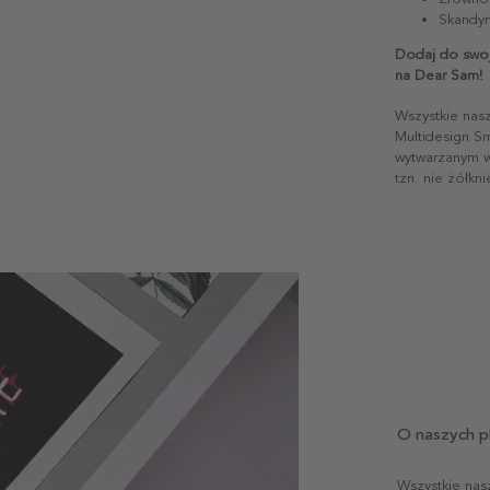
Skandyn
Dodaj do swoje
na Dear Sam!
Wszystkie nas
Multidesign S
wytwarzanym w 
tzn. nie żółkn
O naszych p
Wszystkie nas