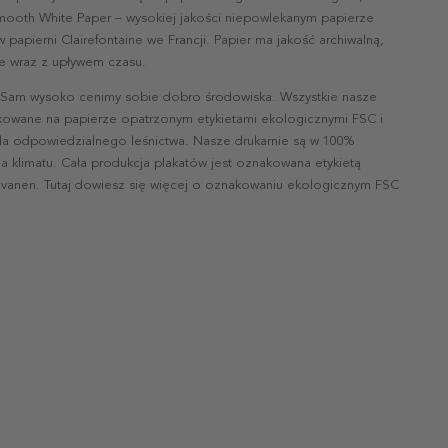
mooth White Paper – wysokiej jakości niepowlekanym papierze
papierni Clairefontaine we Francji. Papier ma jakość archiwalną,
nie wraz z upływem czasu.
 Sam wysoko cenimy sobie dobro środowiska. Wszystkie nasze
ukowane na papierze opatrzonym etykietami ekologicznymi FSC i
la odpowiedzialnego leśnictwa. Nasze drukarnie są w 100%
a klimatu. Cała produkcja plakatów jest oznakowana etykietą
vanen. Tutaj dowiesz się więcej o oznakowaniu ekologicznym FSC