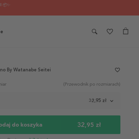
I 📦✨
je
no By Watanabe Seitei
favorite_border
iar
(Przewodnik po rozmiarach)
m
32,95 zł
32,95 zł
odaj do koszyka