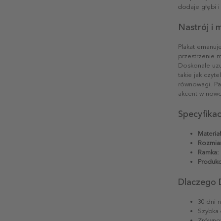
dodaje głębi i
Nastrój i
Plakat emanuje
przestrzenie m
Doskonale uzu
takie jak czyt
równowagi. Pas
akcent w nowo
Specyfika
Materiał
Rozmiar
Ramka:
Produkc
Dlaczego 
30 dni 
Szybka 
Zrównow