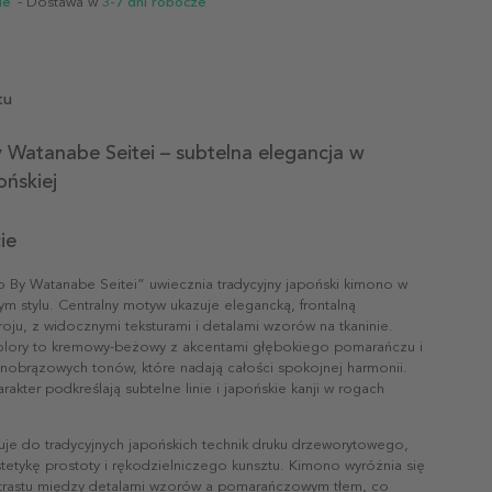
ie
- Dostawa w
3-7 dni robocze
tu
 Watanabe Seitei – subtelna elegancja w
ońskiej
ie
o By Watanabe Seitei” uwiecznia tradycyjny japoński kimono w
ym stylu. Centralny motyw ukazuje elegancką, frontalną
roju, z widocznymi teksturami i detalami wzorów na tkaninie.
lory to kremowy-beżowy z akcentami głębokiego pomarańczu i
snobrązowych tonów, które nadają całości spokojnej harmonii.
arakter podkreślają subtelne linie i japońskie kanji w rogach
uje do tradycyjnych japońskich technik druku drzeworytowego,
tetykę prostoty i rękodzielniczego kunsztu. Kimono wyróżnia się
trastu między detalami wzorów a pomarańczowym tłem, co