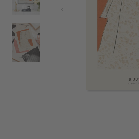
Item
1
of
3