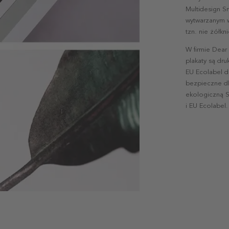
Multidesign S
wytwarzanym w 
tzn. nie żółk
W firmie Dear
plakaty są dr
EU Ecolabel d
bezpieczne dl
ekologiczną S
i EU Ecolabel.