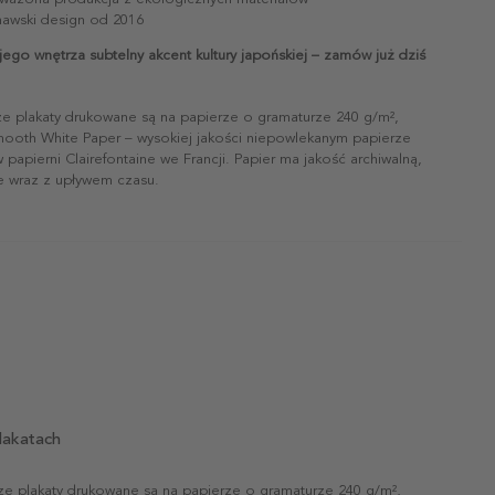
awski design od 2016
go wnętrza subtelny akcent kultury japońskiej – zamów już dziś
ze plakaty drukowane są na papierze o gramaturze 240 g/m²,
mooth White Paper – wysokiej jakości niepowlekanym papierze
papierni Clairefontaine we Francji. Papier ma jakość archiwalną,
ie wraz z upływem czasu.
lakatach
ze plakaty drukowane są na papierze o gramaturze 240 g/m²,