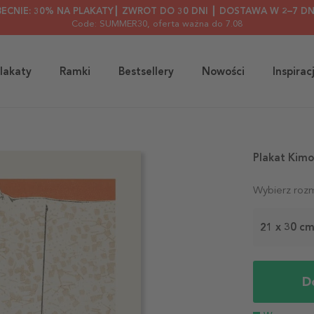
BECNIE: 30% NA PLAKATY┃ ZWROT DO 30 DNI ┃ DOSTAWA W 2–7 DN
Code: SUMMER30
, oferta ważna do 7.08
lakaty
Ramki
Bestsellery
Nowości
Inspirac
Plakat Kimo
Wybierz rozm
21 x 30 c
D