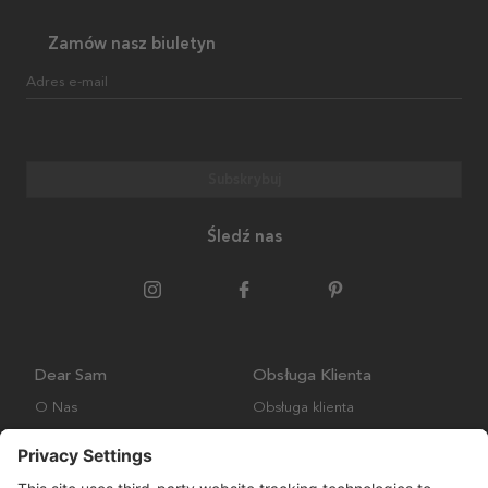
Zamów nasz biuletyn
Adres e-mail
Subskrybuj
Śledź nas
Dear Sam
Obsługa Klienta
O Nas
Obsługa klienta
Polityka środowiskowa
FAQ
Ogólne warunki handlowe