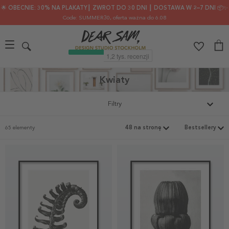
🌟 OBECNIE: 30% NA PLAKATY┃ ZWROT DO 30 DNI ┃ DOSTAWA W 2–7 DNI 📦✨
Code: SUMMER30
, oferta ważna do 6.08
Kwiaty
Filtry
65 elementy