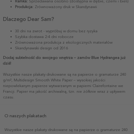
Ramka:
Sprzedawana osobno (dostępna w dębie, czerni i bieli)
Produkcja:
Zrównoważony druk w Skandynawii
Dlaczego Dear Sam?
30 dni na zwrot - wypróbuj w domu bez ryzyka
Szybka dostawa 2-4 dni robocze
Zrównoważona produkcja z ekologicznych materiałów
Skandynawski design od 2016
Dodaj subtelność do swojego wnętrza – zamów Blue Hydrangea już
dziś!
Wszystkie nasze plakaty drukowane są na papierze o gramaturze 240
g/m², Multidesign Smooth White Paper – wysokiej jakości
niepowlekanym papierze wytwarzanym w papierni Clairefontaine we
Francji. Papier ma jakość archiwalną, tzn. nie żółknie wraz z upływem
czasu.
O naszych plakatach
Wszystkie nasze plakaty drukowane są na papierze o gramaturze 240