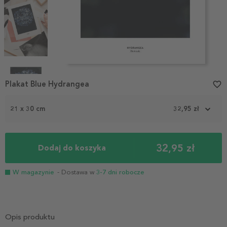
Item
1
Plakat Blue Hydrangea
favorite_border
of
5
21 x 30 cm
32,95 zł
32,95 zł
Dodaj do koszyka
W magazynie
- Dostawa w
3-7 dni robocze
Opis produktu