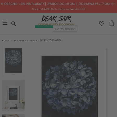
🌟 OBECNIE: 30% NA PLAKATY┃ ZWROT DO 30 DNI ┃ DOSTAWA W 2–7 DNI 📦✨
Code: SUMMER30
, oferta ważna do 8.08
PLAKATY
/
BOTANIKA
/
KWIATY
/
BLUE HYDRANGEA