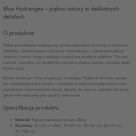
Blue Hydrangea – piękno natury w delikatnych
detalach
O produkcie
Plakat przedstawia realistyczny obraz niebieskiej hortensji w zbliżeniu.
Subtelne, desaturowane odcienie niebieskiego z akcentami jasnej
szarości, kremu i brązu ukazują organiczną strukturę płatków. Tło jest
ciemne, rozmyte, co podkreśla naturalne piękno kwiatu i dodaje głębi
kompozycji.
Motyw emanuje cichą elegancją i nostalgią. Plakat doskonale pasuje
do minimalistycznych wnętrz, neutralnych palet kolorystycznych oraz
przestrzeni inspirowanych naturą. Idealny do salonu, sypialni lub biura,
gdzie mile widziany jest spokój i harmonia.
Specyfikacja produktu
Materiał:
Papier matowy premium 240g
Rozmiary:
21×30 cm (A4), 30×40 cm, 40×50 cm, 50×70 cm,
70×100 cm