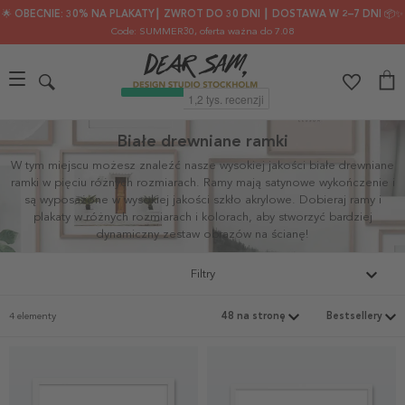
🌟 OBECNIE: 30% NA PLAKATY┃ ZWROT DO 30 DNI ┃ DOSTAWA W 2–7 DNI 📦✨
Code: SUMMER30
, oferta ważna do 7.08
Białe drewniane ramki
W tym miejscu możesz znaleźć nasze wysokiej jakości białe drewniane
ramki w pięciu różnych rozmiarach. Ramy mają satynowe wykończenie i
są wyposażone w wysokiej jakości szkło akrylowe.
Dobieraj ramy i
plakaty w różnych rozmiarach i kolorach, aby stworzyć bardziej
dynamiczny zestaw obrazów na ścianę!
Filtry
4 elementy