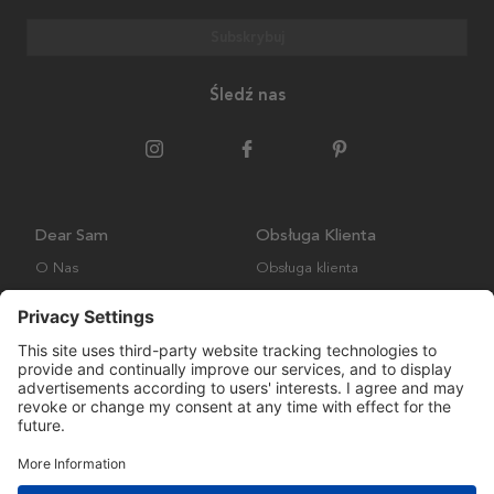
Subskrybuj
Śledź nas
Dear Sam
Obsługa Klienta
O Nas
Obsługa klienta
Polityka środowiskowa
FAQ
Ogólne warunki handlowe
Wysyłka i Dostawa
Copyright © Many Brands AB 2023. Wszelkie prawa zastrzeżone.