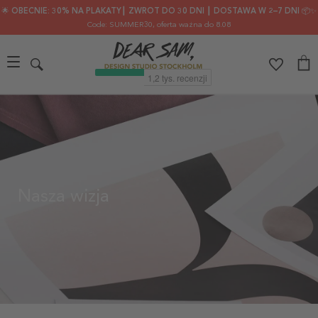
🌟 OBECNIE: 30% NA PLAKATY┃ ZWROT DO 30 DNI ┃ DOSTAWA W 2–7 DNI 📦✨
Code: SUMMER30
, oferta ważna do 8.08
Nasza wizja