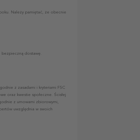
m boku. Należy pamiętać, że obecnie
i bezpieczną dostawę.
godnie z zasadami i kryteriami FSC
we oraz kwestie społeczne. Ścisłej
 Zgodnie z umowami zbiorowymi,
pertów uwzględnia w swoich