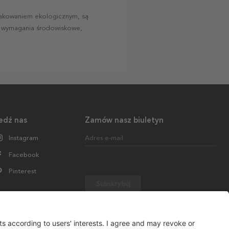
nakowaniem ekologicznym, są
e wymagania środowiskowe,
edź nas
Zamów nasz biuletyn
Instagram
Adres e-mail
Facebook
Pinterest
Subskrybuj