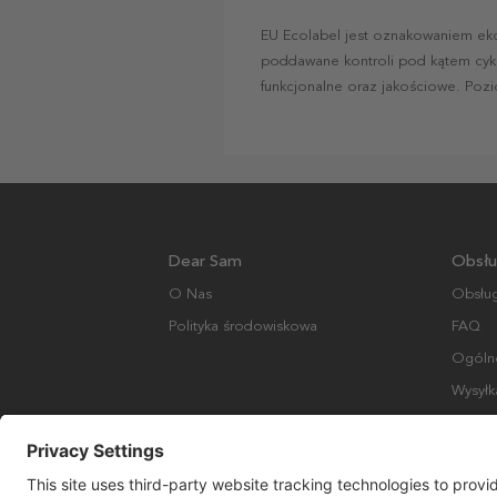
EU Ecolabel jest oznakowaniem ek
poddawane kontroli pod kątem cyk
funkcjonalne oraz jakościowe. Poz
Dear Sam
Obsłu
O Nas
Obsług
Polityka środowiskowa
FAQ
Ogólne
Wysyłk