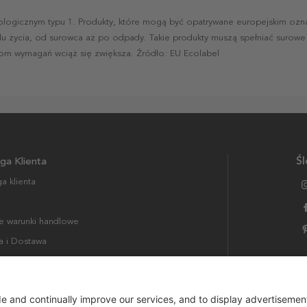
ologicznym typu 1. Produkty, które mogą być opatrywane europejskim oz
lu życia, od surowca aż po odpady. Takie produkty muszą spełniać surow
iom wymagań wciąż się zwiększa. Źródło: EU Ecolabel
ga Klienta
Śl
a klienta
 warunki handlowe
a i Dostawa