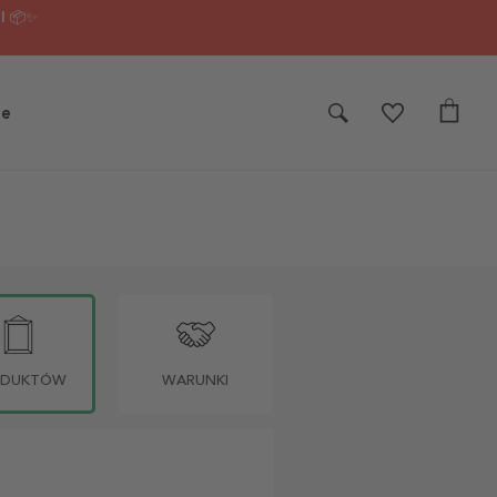
I 📦✨
je
ODUKTÓW
WARUNKI