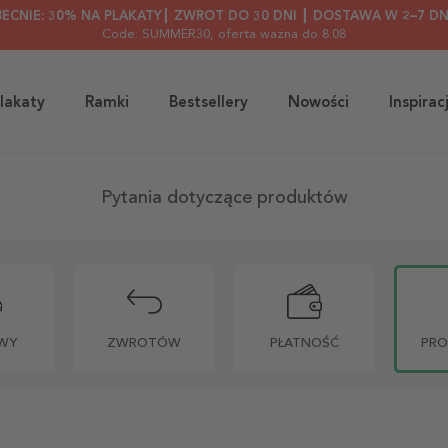
BECNIE: 30% NA PLAKATY┃ ZWROT DO 30 DNI ┃ DOSTAWA W 2–7 DN
Code: SUMMER30
, oferta ważna do 8.08
lakaty
Ramki
Bestsellery
Nowości
Inspirac
Pytania dotyczące produktów
WY
ZWROTÓW
PŁATNOŚĆ
PR