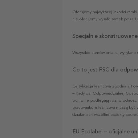
Oferujemy najwyższej jakości ramki
nie oferujemy wysyłki ramek poza U
Specjalnie skonstruowane
Wszystkie zamówienia są wysyłane 
Co to jest FSC dla odpow
Certyfikacja leśnictwa zgodna z Fo
– Rady ds. Odpowiedzialnej Gospoda
ochronie podlegają różnorodność b
pracownikom leśnictwa muszą być 
działaniach wszelkie aspekty społ
EU Ecolabel – oficjalne u