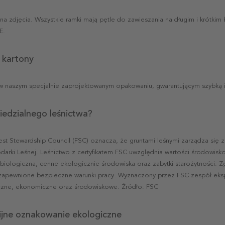
 na zdjęcia. Wszystkie ramki mają pętle do zawieszania na długim i krótki
E.
 kartony
w naszym specjalnie zaprojektowanym opakowaniu, gwarantującym szybką 
iedzialnego leśnictwa?
rest Stewardship Council (FSC) oznacza, że gruntami leśnymi zarządza się z
rki Leśnej. Leśnictwo z certyfikatem FSC uwzględnia wartości środowisko
iologiczna, cenne ekologicznie środowiska oraz zabytki starożytności.
zapewnione bezpieczne warunki pracy. Wyznaczony przez FSC zespół eks
eczne, ekonomiczne oraz środowiskowe. Źródło: FSC
nijne oznakowanie ekologiczne