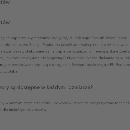
któw
któw
 są na papierze o gramaturze 240 g/m², Multidesign Smooth White Paper –
airefontaine, we Francji. Papier ma jakość archiwalną, tzn. nie żółknie wr
 nasze plakaty drukowane są na papierze oznaczonym europejską etykietą
o, jak również etykietą ekologiczną EU Ecolabel. Nasze drukarnie są w 10
m jest oznakowana etykietą ekologiczną Svanen (podobną do EU Ecolabel).
U Ecolabel.
zory są dostępne w każdym rozmiarze?
ny w każdym rozmiarze z kilku powodów. Mogą to być przyczyny techniczn
e dla niektórych rozmiarów.