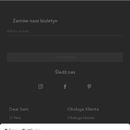
Zamów nasz biuletyn
Adres e-mail
Subskrybuj
Śledź nas
Dear Sam
Obsługa Klienta
O Nas
Obsługa klienta
Polityka środowiskowa
FAQ