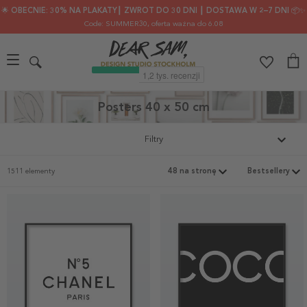
🌟 OBECNIE: 30% NA PLAKATY┃ ZWROT DO 30 DNI ┃ DOSTAWA W 2–7 DNI 📦✨
Code: SUMMER30
, oferta ważna do 6.08
Posters 40 x 50 cm
Filtry
1511 elementy