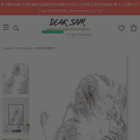
🌟 OBECNIE: 30% NA PLAKATY┃ ZWROT DO 30 DNI ┃ DOSTAWA W 2–7 DNI 📦✨
Code: SUMMER30
, oferta ważna do 7.08
PLAKATY
/
PORY ROKU
/
WINTER REED 1