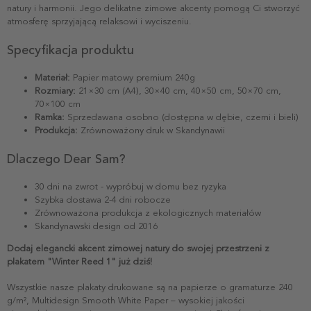
natury i harmonii. Jego delikatne zimowe akcenty pomogą Ci stworzyć
atmosferę sprzyjającą relaksowi i wyciszeniu.
Specyfikacja produktu
Materiał:
Papier matowy premium 240g
Rozmiary:
21×30 cm (A4), 30×40 cm, 40×50 cm, 50×70 cm,
70×100 cm
Ramka:
Sprzedawana osobno (dostępna w dębie, czerni i bieli)
Produkcja:
Zrównoważony druk w Skandynawii
Dlaczego Dear Sam?
30 dni na zwrot - wypróbuj w domu bez ryzyka
Szybka dostawa 2-4 dni robocze
Zrównoważona produkcja z ekologicznych materiałów
Skandynawski design od 2016
Dodaj elegancki akcent zimowej natury do swojej przestrzeni z
plakatem "Winter Reed 1" już dziś!
Wszystkie nasze plakaty drukowane są na papierze o gramaturze 240
g/m², Multidesign Smooth White Paper – wysokiej jakości