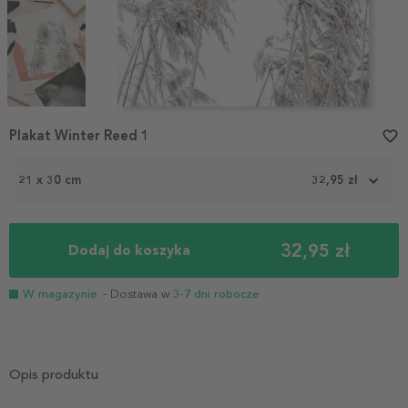
Item
Plakat Winter Reed 1
favorite_border
1
of
3
21 x 30 cm
32,95 zł
32,95 zł
Dodaj do koszyka
W magazynie
- Dostawa w
3-7 dni robocze
Opis produktu