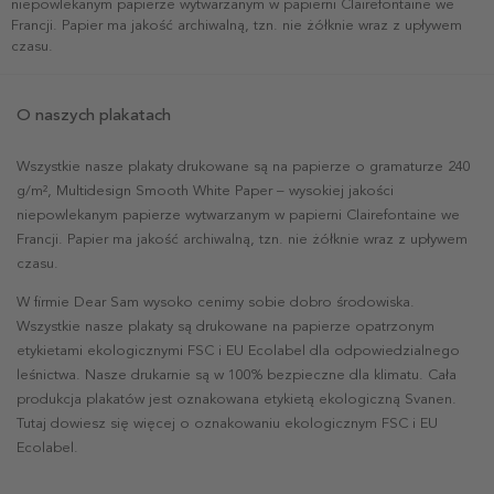
niepowlekanym papierze wytwarzanym w papierni Clairefontaine we
Francji. Papier ma jakość archiwalną, tzn. nie żółknie wraz z upływem
czasu.
O naszych plakatach
Wszystkie nasze plakaty drukowane są na papierze o gramaturze 240
g/m², Multidesign Smooth White Paper – wysokiej jakości
niepowlekanym papierze wytwarzanym w papierni Clairefontaine we
Francji. Papier ma jakość archiwalną, tzn. nie żółknie wraz z upływem
czasu.
W firmie Dear Sam wysoko cenimy sobie dobro środowiska.
Wszystkie nasze plakaty są drukowane na papierze opatrzonym
etykietami ekologicznymi FSC i EU Ecolabel dla odpowiedzialnego
leśnictwa. Nasze drukarnie są w 100% bezpieczne dla klimatu. Cała
produkcja plakatów jest oznakowana etykietą ekologiczną Svanen.
Tutaj dowiesz się więcej o oznakowaniu ekologicznym FSC i EU
Ecolabel.