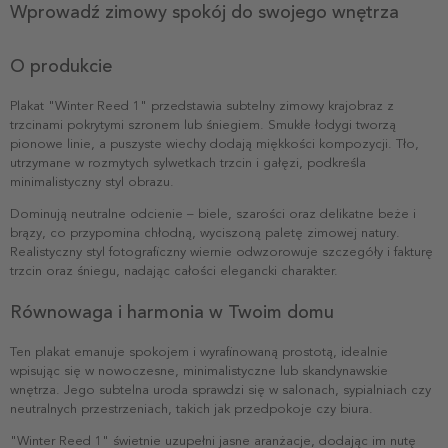
Wprowadź zimowy spokój do swojego wnętrza
O produkcie
Plakat "Winter Reed 1" przedstawia subtelny zimowy krajobraz z
trzcinami pokrytymi szronem lub śniegiem. Smukłe łodygi tworzą
pionowe linie, a puszyste wiechy dodają miękkości kompozycji. Tło,
utrzymane w rozmytych sylwetkach trzcin i gałęzi, podkreśla
minimalistyczny styl obrazu.
Dominują neutralne odcienie – biele, szarości oraz delikatne beże i
brązy, co przypomina chłodną, wyciszoną paletę zimowej natury.
Realistyczny styl fotograficzny wiernie odwzorowuje szczegóły i fakturę
trzcin oraz śniegu, nadając całości elegancki charakter.
Równowaga i harmonia w Twoim domu
Ten plakat emanuje spokojem i wyrafinowaną prostotą, idealnie
wpisując się w nowoczesne, minimalistyczne lub skandynawskie
wnętrza. Jego subtelna uroda sprawdzi się w salonach, sypialniach czy
neutralnych przestrzeniach, takich jak przedpokoje czy biura.
"Winter Reed 1" świetnie uzupełni jasne aranżacje, dodając im nutę