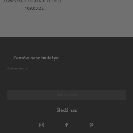
ZAWIESZKA DO PLAKATU 71 CM, DĄB
109,00 ZŁ
Zamów nasz biuletyn
Adres e-mail
Subskrybuj
Śledź nas