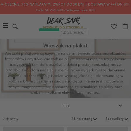
🌟 OBECNIE: 30% NA PLAKATY┃ ZWROT DO 30 DNI ┃ DOSTAWA W 2–7 DNI 📦✨
Code: SUMMER30
, oferta ważna do 8.08
Wieszak na plakat
Wieszaki plakatowe są używane na całym świecie przez projektantów,
fotografów i artystów. Wieszak na plakat stanowi idealne uzupełnienie
tradycyjnych ram do obrazów, a dzięki prostej konstrukcji może
ozdobić Twój dom nadając zupełnie nowy
wygląd. Nasze drewniane
wieszaki odznaczają się bardzo wysoką jakością i oferowane są w
kolorze białym, czarnym i surowego dębu.
Rama jest mocowana
silnymi magnesami i jest dostarczana ze sznurkiem ze skóry oraz
śrubami i kołkami ułatwiającymi montaż.
Filtry
9 elementy