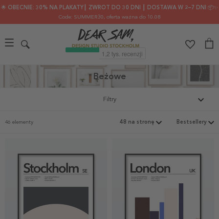
🌟 OBECNIE: 30% NA PLAKATY┃ ZWROT DO 30 DNI ┃ DOSTAWA W 2–7 DNI 📦✨
Code: SUMMER30
, oferta ważna do 10.08
Beżowe
Filtry
46 elementy