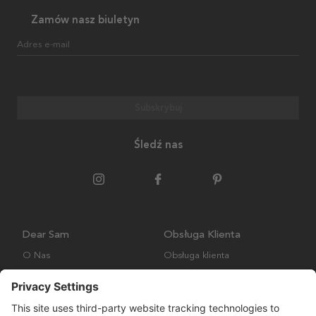
Zamów nasz biuletyn
Adres e-mail
Subskrybuj
Śledź nas
Dear Sam
Obsługa Klienta
O Nas
Obsługa klienta
Polityka środowiskowa
FAQ
Ogólne warunki handlowe