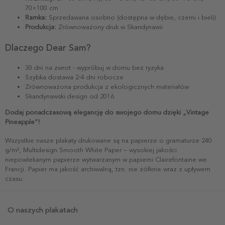
70×100 cm
Ramka:
Sprzedawana osobno (dostępna w dębie, czerni i bieli)
Produkcja:
Zrównoważony druk w Skandynawii
Dlaczego Dear Sam?
30 dni na zwrot - wypróbuj w domu bez ryzyka
Szybka dostawa 2-4 dni robocze
Zrównoważona produkcja z ekologicznych materiałów
Skandynawski design od 2016
Dodaj ponadczasową elegancję do swojego domu dzięki „Vintage
Pineapple”!
Wszystkie nasze plakaty drukowane są na papierze o gramaturze 240
g/m², Multidesign Smooth White Paper – wysokiej jakości
niepowlekanym papierze wytwarzanym w papierni Clairefontaine we
Francji. Papier ma jakość archiwalną, tzn. nie żółknie wraz z upływem
czasu.
O naszych plakatach