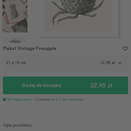
Item
1
Plakat Vintage Pineapple
favorite_border
of
4
21 x 30 cm
32,95 zł
32,95 zł
Dodaj do koszyka
W magazynie
- Dostawa w
3-7 dni robocze
Opis produktu