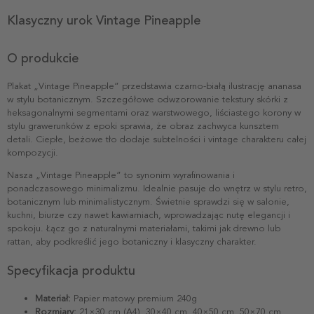
Klasyczny urok Vintage Pineapple
O produkcie
Plakat „Vintage Pineapple” przedstawia czarno-białą ilustrację ananasa
w stylu botanicznym. Szczegółowe odwzorowanie tekstury skórki z
heksagonalnymi segmentami oraz warstwowego, liściastego korony w
stylu grawerunków z epoki sprawia, że obraz zachwyca kunsztem
detali. Ciepłe, beżowe tło dodaje subtelności i vintage charakteru całej
kompozycji.
Nasza „Vintage Pineapple” to synonim wyrafinowania i
ponadczasowego minimalizmu. Idealnie pasuje do wnętrz w stylu retro,
botanicznym lub minimalistycznym. Świetnie sprawdzi się w salonie,
kuchni, biurze czy nawet kawiarniach, wprowadzając nutę elegancji i
spokoju. Łącz go z naturalnymi materiałami, takimi jak drewno lub
rattan, aby podkreślić jego botaniczny i klasyczny charakter.
Specyfikacja produktu
Materiał:
Papier matowy premium 240g
Rozmiary:
21×30 cm (A4), 30×40 cm, 40×50 cm, 50×70 cm,