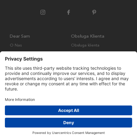
Dear Sam
Obsługa Klienta
O Nas
Obsługa klienta
Polityka środowiskowa
FAQ
Ogólne warunki handlowe
Wysyłka i Dostawa
Copyright © Many Brands AB 2023. Wszelkie prawa zastrzeżone.