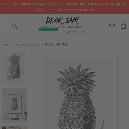
🌟 OBECNIE: 30% NA PLAKATY┃ ZWROT DO 30 DNI ┃ DOSTAWA W 2–7 DNI 📦✨
Code: SUMMER30
, oferta ważna do 6.08
PLAKATY
/
KOLOR
/
BEŻOWE
/
VINTAGE PINEAPPLE