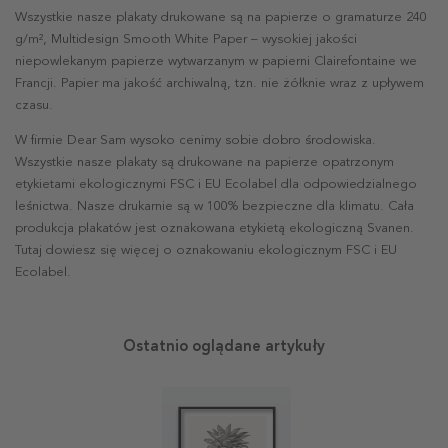
Wszystkie nasze plakaty drukowane są na papierze o gramaturze 240
g/m², Multidesign Smooth White Paper – wysokiej jakości
niepowlekanym papierze wytwarzanym w papierni Clairefontaine we
Francji. Papier ma jakość archiwalną, tzn. nie żółknie wraz z upływem
czasu.
W firmie Dear Sam wysoko cenimy sobie dobro środowiska.
Wszystkie nasze plakaty są drukowane na papierze opatrzonym
etykietami ekologicznymi FSC i EU Ecolabel dla odpowiedzialnego
leśnictwa. Nasze drukarnie są w 100% bezpieczne dla klimatu. Cała
produkcja plakatów jest oznakowana etykietą ekologiczną Svanen.
Tutaj dowiesz się więcej o oznakowaniu ekologicznym FSC i EU
Ecolabel.
Ostatnio oglądane artykuły