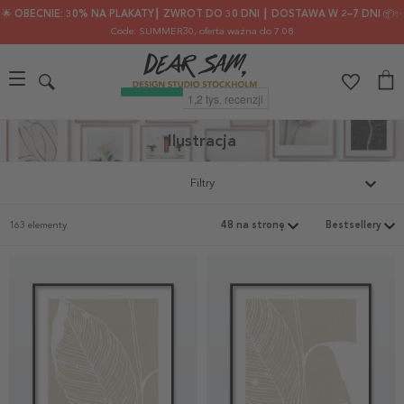
🌟 OBECNIE: 30% NA PLAKATY┃ ZWROT DO 30 DNI ┃ DOSTAWA W 2–7 DNI 📦✨
Code: SUMMER30
, oferta ważna do 7.08
Ilustracja
Filtry
163 elementy