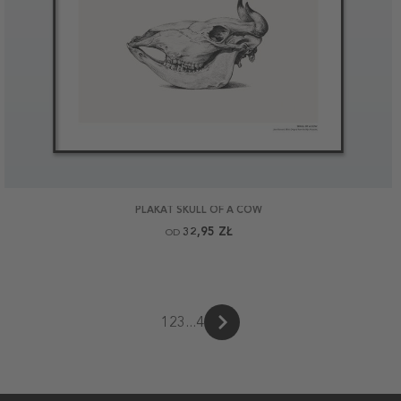
PLAKAT SKULL OF A COW
32,95 ZŁ
OD
1
2
3
...
4