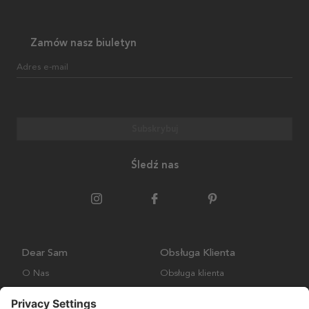
Zamów nasz biuletyn
Adres e-mail
Subskrybuj
Śledź nas
Dear Sam
Obsługa Klienta
O Nas
Obsługa klienta
Polityka środowiskowa
FAQ