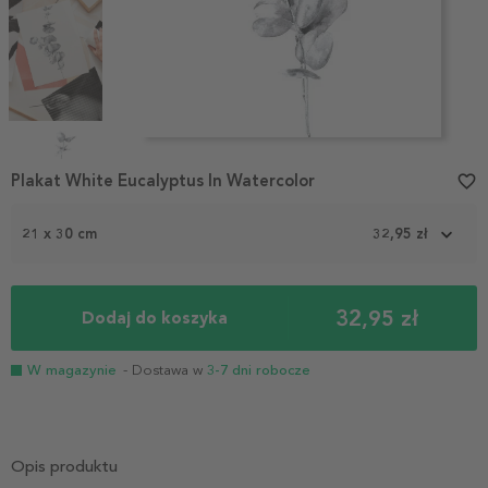
Item
1
Plakat White Eucalyptus In Watercolor
favorite_border
of
5
21 x 30 cm
32,95 zł
32,95 zł
Dodaj do koszyka
W magazynie
- Dostawa w
3-7 dni robocze
Opis produktu