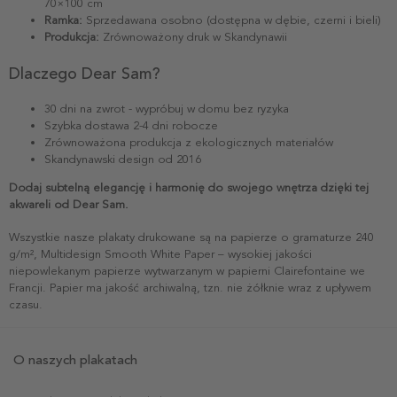
70×100 cm
Ramka:
Sprzedawana osobno (dostępna w dębie, czerni i bieli)
Produkcja:
Zrównoważony druk w Skandynawii
Dlaczego Dear Sam?
30 dni na zwrot - wypróbuj w domu bez ryzyka
Szybka dostawa 2-4 dni robocze
Zrównoważona produkcja z ekologicznych materiałów
Skandynawski design od 2016
Dodaj subtelną elegancję i harmonię do swojego wnętrza dzięki tej
akwareli od Dear Sam.
Wszystkie nasze plakaty drukowane są na papierze o gramaturze 240
g/m², Multidesign Smooth White Paper – wysokiej jakości
niepowlekanym papierze wytwarzanym w papierni Clairefontaine we
Francji. Papier ma jakość archiwalną, tzn. nie żółknie wraz z upływem
czasu.
O naszych plakatach