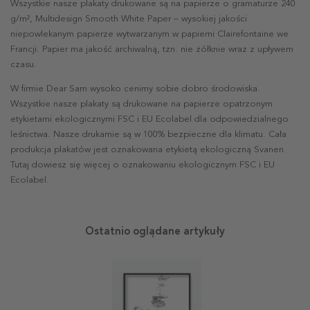
Wszystkie nasze plakaty drukowane są na papierze o gramaturze 240
g/m², Multidesign Smooth White Paper – wysokiej jakości
niepowlekanym papierze wytwarzanym w papierni Clairefontaine we
Francji. Papier ma jakość archiwalną, tzn. nie żółknie wraz z upływem
czasu.
W firmie Dear Sam wysoko cenimy sobie dobro środowiska.
Wszystkie nasze plakaty są drukowane na papierze opatrzonym
etykietami ekologicznymi FSC i EU Ecolabel dla odpowiedzialnego
leśnictwa. Nasze drukarnie są w 100% bezpieczne dla klimatu. Cała
produkcja plakatów jest oznakowana etykietą ekologiczną Svanen.
Tutaj dowiesz się więcej o oznakowaniu ekologicznym FSC i EU
Ecolabel.
Ostatnio oglądane artykuły