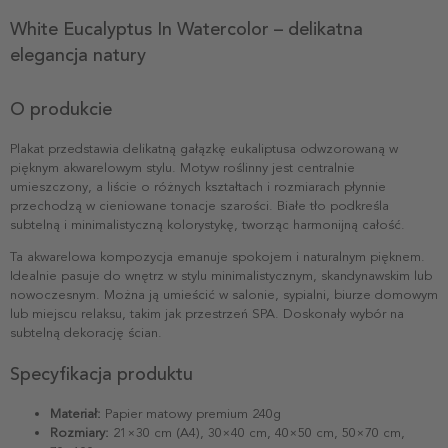
White Eucalyptus In Watercolor – delikatna
elegancja natury
O produkcie
Plakat przedstawia delikatną gałązkę eukaliptusa odwzorowaną w
pięknym akwarelowym stylu. Motyw roślinny jest centralnie
umieszczony, a liście o różnych kształtach i rozmiarach płynnie
przechodzą w cieniowane tonacje szarości. Białe tło podkreśla
subtelną i minimalistyczną kolorystykę, tworząc harmonijną całość.
Ta akwarelowa kompozycja emanuje spokojem i naturalnym pięknem.
Idealnie pasuje do wnętrz w stylu minimalistycznym, skandynawskim lub
nowoczesnym. Można ją umieścić w salonie, sypialni, biurze domowym
lub miejscu relaksu, takim jak przestrzeń SPA. Doskonały wybór na
subtelną dekorację ścian.
Specyfikacja produktu
Materiał:
Papier matowy premium 240g
Rozmiary:
21×30 cm (A4), 30×40 cm, 40×50 cm, 50×70 cm,