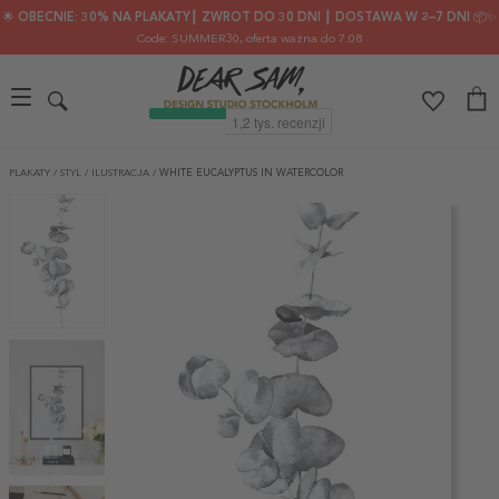
🌟 OBECNIE: 30% NA PLAKATY┃ ZWROT DO 30 DNI ┃ DOSTAWA W 2–7 DNI 📦✨
Code: SUMMER30
, oferta ważna do 7.08
PLAKATY
/
STYL
/
ILUSTRACJA
/
WHITE EUCALYPTUS IN WATERCOLOR