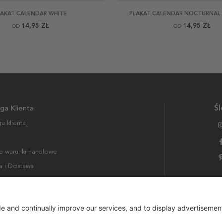
LAKAT CALENDAR WHITE
PLAKAT CALENDAR NOCTURNAL
14,95 ZŁ
14,95 ZŁ
OD
OD
ga Klienta
Śl
a klienta
 warunki handlowe
a i Dostawa