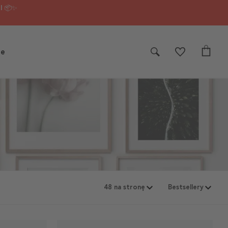
I 📦✨
je