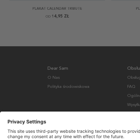
PLAKAT CALENDAR TRIBUTE
P
14,95 ZŁ
OD
Dear Sam
Obsłu
O Nas
Obsług
Polityka środowiskowa
FAQ
Ogólne
Wysyłk