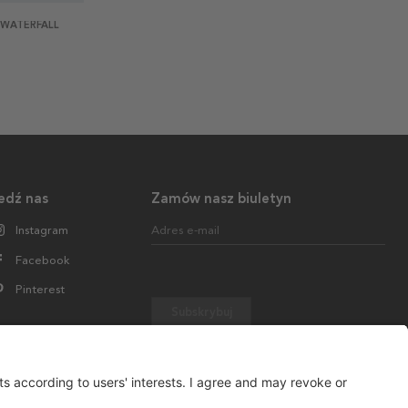
 WATERFALL
edź nas
Zamów nasz biuletyn
Instagram
Adres e-mail
Facebook
Pinterest
Subskrybuj