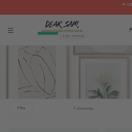
🌟 O
P
Filtry
7 elementy