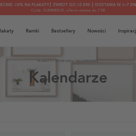
BECNIE: 30% NA PLAKATY┃ ZWROT DO 30 DNI ┃ DOSTAWA W 2–7 DN
Code: SUMMER30
, oferta ważna do 7.08
lakaty
Ramki
Bestsellery
Nowości
Inspirac
PLAKATY
/
INTRESSEN
/
KALENDARZE
Kalendarze