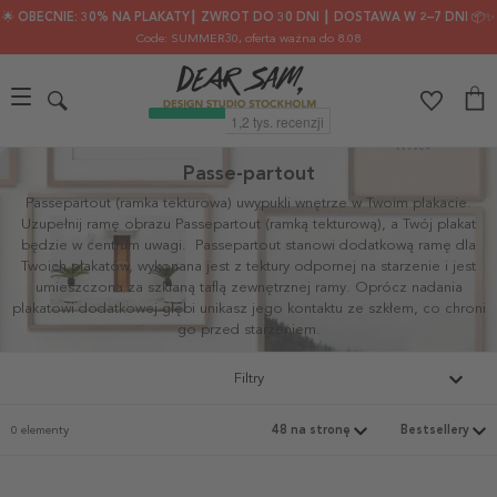
🌟 OBECNIE: 30% NA PLAKATY┃ ZWROT DO 30 DNI ┃ DOSTAWA W 2–7 DNI 📦✨
Code: SUMMER30
, oferta ważna do 8.08
Passe-partout
Passepartout (ramka tekturowa) uwypukli
wnętrze w Twoim plakacie
.
Uzupełnij ramę obrazu Passepartout (ramką tekturową), a Twój plakat
będzie w centrum uwagi.
Passepartout stanowi dodatkową ramę dla
Twoich plakatów, wykonana jest z tektury odpornej na starzenie i jest
umieszczona za szklaną taflą zewnętrznej ramy. Oprócz nadania
plakatowi dodatkowej głębi unikasz jego kontaktu ze szkłem, co chroni
go przed starzeniem.
Filtry
0 elementy