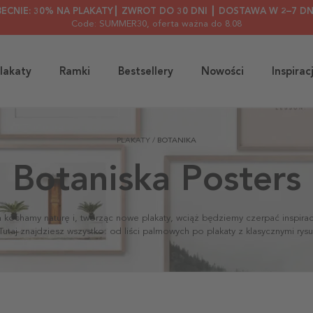
BECNIE: 30% NA PLAKATY┃ ZWROT DO 30 DNI ┃ DOSTAWA W 2–7 DN
Code: SUMMER30
, oferta ważna do 8.08
lakaty
Ramki
Bestsellery
Nowości
Inspirac
PLAKATY
/
BOTANIKA
Botaniska Posters
kochamy naturę i, tworząc nowe plakaty, wciąż będziemy czerpać inspirac
. Tutaj znajdziesz wszystko: od liści palmowych po plakaty z klasycznymi rysu