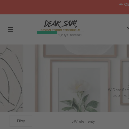
🌟 O
P
W Dear Sam 
i botaniki
Filtry
597 elementy