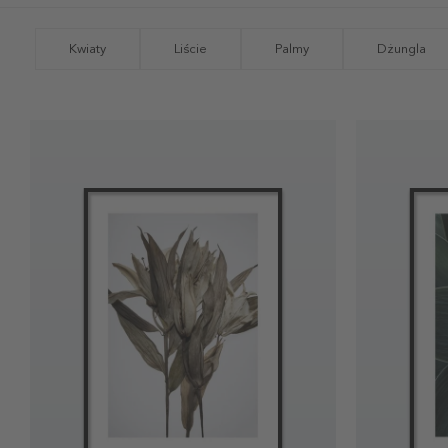
Kwiaty
Liście
Palmy
Dżungla