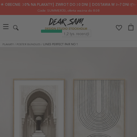
🌟 OBECNIE: 30% NA PLAKATY┃ ZWROT DO 30 DNI ┃ DOSTAWA W 2–7 DNI 📦✨
Code: SUMMER30
, oferta ważna do 8.08
PLAKATY
/
POSTER BUNDLES
/
LINES PERFECT PAIR NO 1