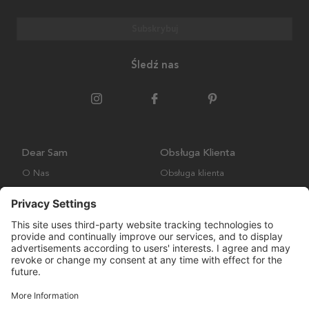
Subskrybuj
Śledź nas
Dear Sam
Obsługa Klienta
O Nas
Obsługa klienta
Polityka środowiskowa
FAQ
Ogólne warunki handlowe
Wysyłka i Dostawa
Copyright © Many Brands AB 2023. Wszelkie prawa zastrzeżone.