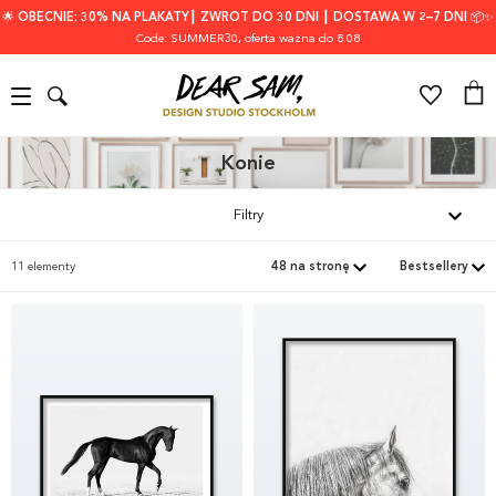
🌟 OBECNIE: 30% NA PLAKATY┃ ZWROT DO 30 DNI ┃ DOSTAWA W 2–7 DNI 📦✨
Code: SUMMER30
, oferta ważna do 8.08
Konie
Filtry
11 elementy