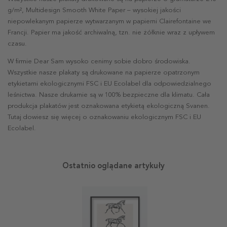
g/m², Multidesign Smooth White Paper – wysokiej jakości
niepowlekanym papierze wytwarzanym w papierni Clairefontaine we
Francji. Papier ma jakość archiwalną, tzn. nie żółknie wraz z upływem
czasu.
W firmie Dear Sam wysoko cenimy sobie dobro środowiska.
Wszystkie nasze plakaty są drukowane na papierze opatrzonym
etykietami ekologicznymi FSC i EU Ecolabel dla odpowiedzialnego
leśnictwa. Nasze drukarnie są w 100% bezpieczne dla klimatu. Cała
produkcja plakatów jest oznakowana etykietą ekologiczną Svanen.
Tutaj dowiesz się więcej o oznakowaniu ekologicznym FSC i EU
Ecolabel.
Ostatnio oglądane artykuły