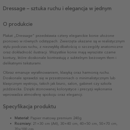
Dressage – sztuka ruchu i elegancja w jednym
O produkcie
Plakat „Dressage” przedstawia cztery eleganckie konie ułożone
pionowo w równych odstępach. Zwierzęta ukazane są w realistycznym
stylu podczas ruchu, z niezwykłą dbałością o szczegóły anatomiczne
oraz dokładność ilustracji. Wszystkie konie mają wyraziste czarne
kontury, które doskonale kontrastują z subtelnym beżowym tłem i
delikatnymi teksturami.
Obraz emanuje wyrafinowaniem, klasyką oraz harmonią ruchu.
Doskonale sprawdzi się w przestrzeniach o minimalistycznym lub
klasycznym wystroju, takich jak biuro, salon, gabinet czy szkoła
jeździecka. Dzięki stonowanej kolorystyce i precyzji wykonania
wprowadza atmosferę spokoju oraz elegancji.
Specyfikacja produktu
Materiał:
Papier matowy premium 240g
Rozmiary:
21×30 cm (A4), 30×40 cm, 40×50 cm, 50×70 cm,
70×100 cm