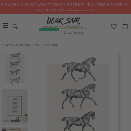
🌟 OBECNIE: 30% NA PLAKATY┃ ZWROT DO 30 DNI ┃ DOSTAWA W 2–7 DNI 📦✨
Code: SUMMER30
, oferta ważna do 6.08
PLAKATY
/
ZWIERZETA
/
KONIE
/
DRESSAGE