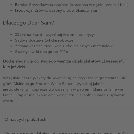
Ramka:
Sprzedawana osobno (dostępna w dębie, czerni i bieli)
Produkcja:
Zrównoważony druk w Skandynawii
Dlaczego Dear Sam?
30 dni na zwrot - wypróbuj w domu bez ryzyka
Szybka dostawa 2-4 dni robocze
Zrównoważona produkcja z ekologicznych materiałów
Skandynawski design od 2016
Dodaj elegancję do swojego wnętrza dzięki plakatowi „Dressage”.
Kup już dziś!
Wszystkie nasze plakaty drukowane są na papierze o gramaturze 240
g/m², Multidesign Smooth White Paper – wysokiej jakości
niepowlekanym papierze wytwarzanym w papierni Clairefontaine we
Francji. Papier ma jakość archiwalną, tzn. nie żółknie wraz z upływem
czasu.
O naszych plakatach
Wszystkie nasze plakaty drukowane są na papierze o gramaturze 240