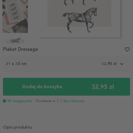
Item
1
Plakat Dressage
favorite_border
of
5
21 x 30 cm
32,95 zł
32,95 zł
Dodaj do koszyka
W magazynie
- Dostawa w
3-7 dni robocze
Opis produktu