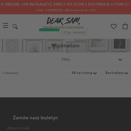
🌟 OBECNIE: 30% NA PLAKATY┃ ZWROT DO 30 DNI ┃ DOSTAWA W 2–7 DNI 📦✨
Code: SUMMER30
, oferta ważna do 7.08
Minimalizm
Filtry
0 elementy
Zamów nasz biuletyn
Adres e-mail