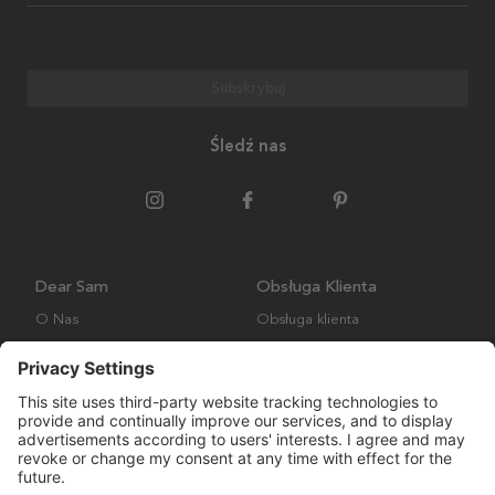
Subskrybuj
Śledź nas
Dear Sam
Obsługa Klienta
O Nas
Obsługa klienta
Polityka środowiskowa
FAQ
Ogólne warunki handlowe
Wysyłka i Dostawa