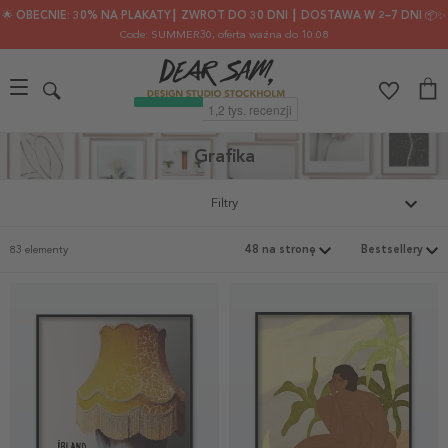
🌟 OBECNIE: 30% NA PLAKATY┃ ZWROT DO 30 DNI ┃ DOSTAWA W 2–7 DNI 📦✨
Code: SUMMER30
, oferta ważna do 10.08
Grafika
Filtry
83 elementy