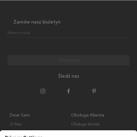
Zamów nasz biuletyn
Adres e-mail
Subskrybuj
Śledź nas
Dear Sam
Obsługa Klienta
O Nas
Obsługa klienta
Polityka środowiskowa
FAQ