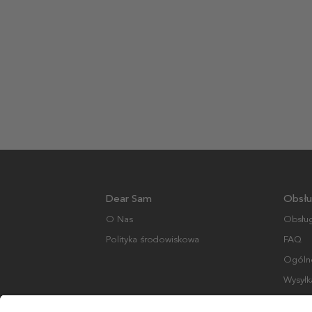
Dear Sam
Obsłu
O Nas
Obsług
Polityka środowiskowa
FAQ
Ogólne
Wysyłk