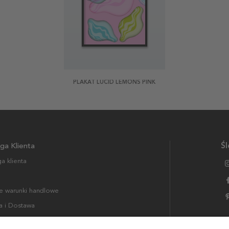
PLAKAT LUCID LEMONS PINK
ga Klienta
Śl
a klienta
 warunki handlowe
a i Dostawa