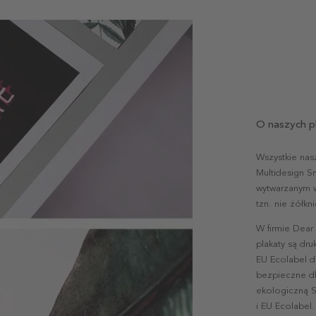
O naszych p
Wszystkie nas
Multidesign S
wytwarzanym w 
tzn. nie żółk
W firmie Dear
plakaty są dr
EU Ecolabel d
bezpieczne dl
ekologiczną S
i EU Ecolabel.