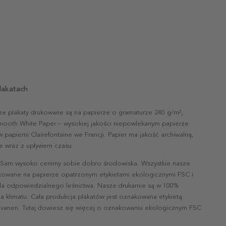
lakatach
ze plakaty drukowane są na papierze o gramaturze 240 g/m²,
mooth White Paper – wysokiej jakości niepowlekanym papierze
papierni Clairefontaine we Francji. Papier ma jakość archiwalną,
nie wraz z upływem czasu.
 Sam wysoko cenimy sobie dobro środowiska. Wszystkie nasze
ukowane na papierze opatrzonym etykietami ekologicznymi FSC i
la odpowiedzialnego leśnictwa. Nasze drukarnie są w 100%
a klimatu. Cała produkcja plakatów jest oznakowana etykietą
vanen. Tutaj dowiesz się więcej o oznakowaniu ekologicznym FSC