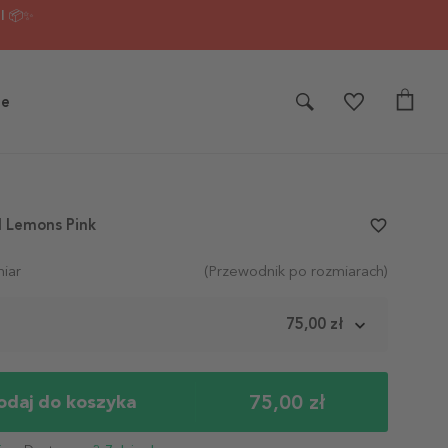
I 📦✨
je
d Lemons Pink
favorite_border
iar
(Przewodnik po rozmiarach)
m
75,00 zł
75,00 zł
odaj do koszyka