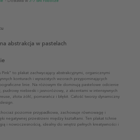
ie
- Dostawa w
3-7 dni robocze
tu
a abstrakcja w pastelach
ie
Pink" to plakat zachwycający abstrakcyjnymi, organicznymi
łynnych konturach i wyrazistych wzorach przypominających
pograficzne linie. Na różowym tle dominują pastelowe odcienie
owy, pudrowy niebieski i jasnoróżowy, z akcentami w intensywnych
reuse, złota żółć, pomarańcz i błękit. Całość tworzy dynamiczny
 design.
chociaż pozornie przypadkowa, zachowuje równowagę i
ęki negatywnej przestrzeni między kształtami. Ten plakat tchnie
gią i nowoczesnością, idealny do wnętrz pełnych kreatywności i