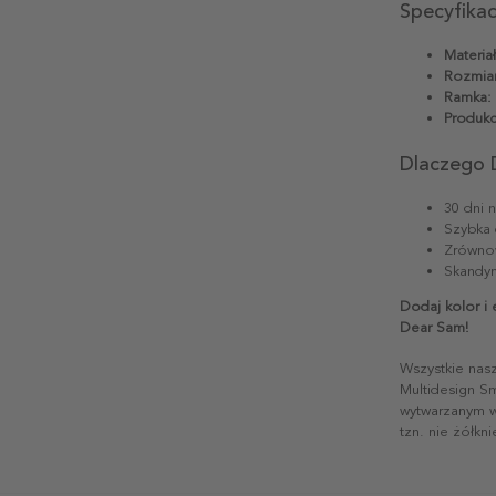
Specyfika
Materiał
Rozmiar
Ramka:
Produkc
Dlaczego 
30 dni 
Szybka 
Zrównow
Skandyn
Dodaj kolor i
Dear Sam!
Wszystkie nas
Multidesign S
wytwarzanym w 
tzn. nie żółkn