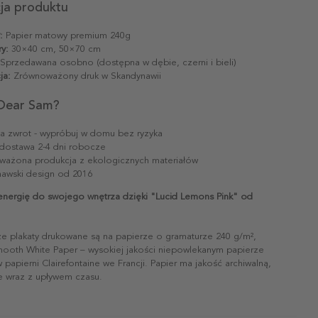
cja produktu
:
Papier matowy premium 240g
y:
30×40 cm, 50×70 cm
Sprzedawana osobno (dostępna w dębie, czerni i bieli)
ja:
Zrównoważony druk w Skandynawii
Dear Sam?
na zwrot - wypróbuj w domu bez ryzyka
dostawa 2-4 dni robocze
ażona produkcja z ekologicznych materiałów
awski design od 2016
 energię do swojego wnętrza dzięki "Lucid Lemons Pink" od
ze plakaty drukowane są na papierze o gramaturze 240 g/m²,
mooth White Paper – wysokiej jakości niepowlekanym papierze
papierni Clairefontaine we Francji. Papier ma jakość archiwalną,
ie wraz z upływem czasu.