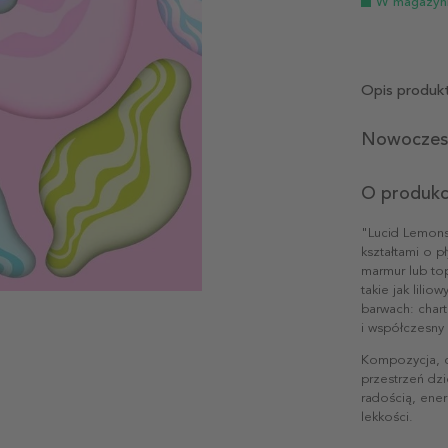
W magazyn
Opis produk
Nowoczesn
O produkc
"Lucid Lemons 
kształtami o p
marmur lub to
takie jak lili
barwach: chart
i współczesny
Kompozycja, 
przestrzeń dzi
radością, ener
lekkości.