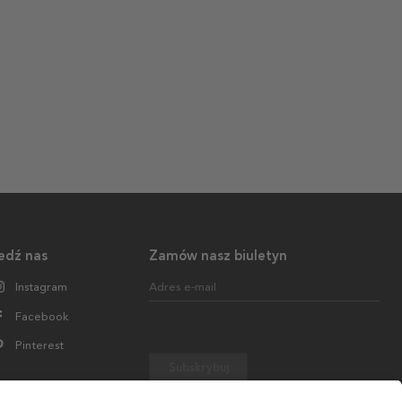
edź nas
Zamów nasz biuletyn
Instagram
Adres e-mail
Facebook
Pinterest
Subskrybuj