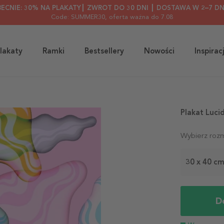
BECNIE: 30% NA PLAKATY┃ ZWROT DO 30 DNI ┃ DOSTAWA W 2–7 DN
Code: SUMMER30
, oferta ważna do 7.08
lakaty
Ramki
Bestsellery
Nowości
Inspirac
Plakat Luci
Wybierz rozm
30 x 40 c
D