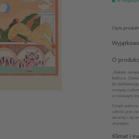
W magazyn
Opis produk
Wyjątkowa
O produkc
„Rabbit Jumps 
folkloru. Cent
tle delikatne
motywy roślinn
w różowym kręg
Dzięki palecie
całość jest cie
akcenty i ręczn
charakter.
Klimat i i