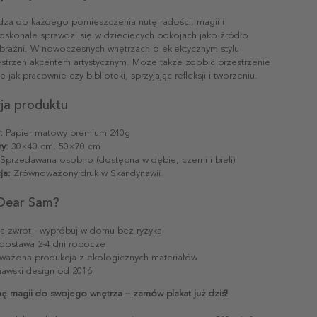
dza do każdego pomieszczenia nutę radości, magii i
skonale sprawdzi się w dziecięcych pokojach jako źródło
yobraźni. W nowoczesnych wnętrzach o eklektycznym stylu
strzeń akcentem artystycznym. Może także zdobić przestrzenie
e jak pracownie czy biblioteki, sprzyjając refleksji i tworzeniu.
cja produktu
:
Papier matowy premium 240g
y:
30×40 cm, 50×70 cm
Sprzedawana osobno (dostępna w dębie, czerni i bieli)
ja:
Zrównoważony druk w Skandynawii
Dear Sam?
na zwrot - wypróbuj w domu bez ryzyka
dostawa 2-4 dni robocze
ażona produkcja z ekologicznych materiałów
awski design od 2016
ę magii do swojego wnętrza – zamów plakat już dziś!