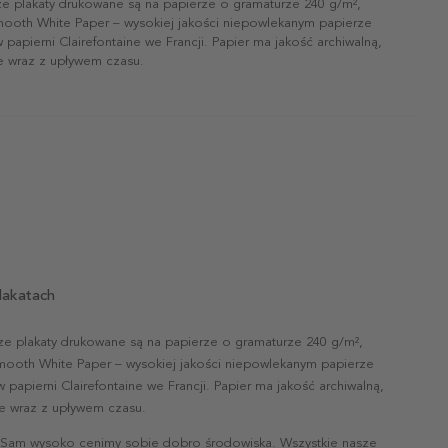
ze plakaty drukowane są na papierze o gramaturze 240 g/m²,
mooth White Paper – wysokiej jakości niepowlekanym papierze
papierni Clairefontaine we Francji. Papier ma jakość archiwalną,
ie wraz z upływem czasu.
lakatach
ze plakaty drukowane są na papierze o gramaturze 240 g/m²,
mooth White Paper – wysokiej jakości niepowlekanym papierze
papierni Clairefontaine we Francji. Papier ma jakość archiwalną,
nie wraz z upływem czasu.
 Sam wysoko cenimy sobie dobro środowiska. Wszystkie nasze