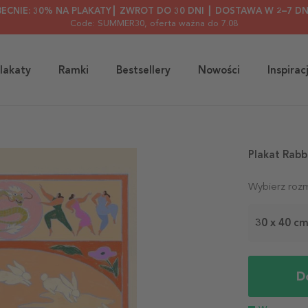
BECNIE: 30% NA PLAKATY┃ ZWROT DO 30 DNI ┃ DOSTAWA W 2–7 DN
Code: SUMMER30
, oferta ważna do 7.08
lakaty
Ramki
Bestsellery
Nowości
Inspirac
Plakat Rabb
Wybierz rozm
30 x 40 c
D