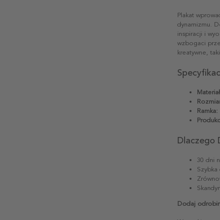
Plakat wprowa
dynamizmu. Do
inspiracji i w
wzbogaci prze
kreatywne, taki
Specyfika
Materiał
Rozmiar
Ramka:
Produkc
Dlaczego 
30 dni 
Szybka 
Zrównow
Skandyn
Dodaj odrobin