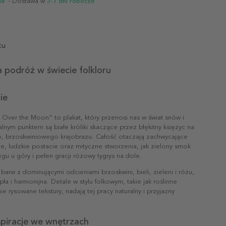
ie
- Dostawa w
3-7 dni robocze
tu
 podróż w świecie folkloru
ie
Over the Moon” to plakat, który przenosi nas w świat snów i
ralnym punktem są białe króliki skaczące przez błękitny księżyc na
go, brzoskwiniowego krajobrazu. Całość otaczają zachwycające
e, ludzkie postacie oraz mityczne stworzenia, jak zielony smok
u u góry i pełen gracji różowy tygrys na dole.
 barw z dominującymi odcieniami brzoskwini, bieli, zieleni i różu,
pła i harmonijna. Detale w stylu folkowym, takie jak roślinne
ie rysowane tekstury, nadają tej pracy naturalny i przyjazny
nspiracje we wnętrzach