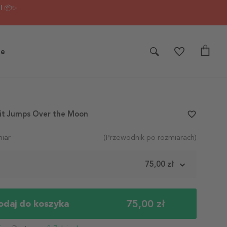
I 📦✨
je
it Jumps Over the Moon
favorite_border
iar
(Przewodnik po rozmiarach)
m
75,00 zł
75,00 zł
odaj do koszyka