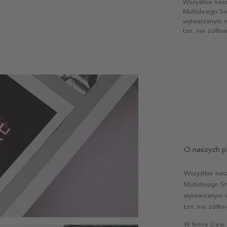
Wszystkie nas
Multidesign S
wytwarzanym w 
tzn. nie żółkn
O naszych p
Wszystkie nas
Multidesign S
wytwarzanym w 
tzn. nie żółk
W firmie Dear