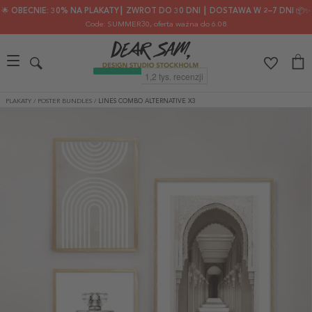
🌟 OBECNIE: 30% NA PLAKATY┃ ZWROT DO 30 DNI ┃ DOSTAWA W 2–7 DNI 📦✨
Code: SUMMER30
, oferta ważna do 6.08
PLAKATY
/
POSTER BUNDLES
/
LINES COMBO ALTERNATIVE X3