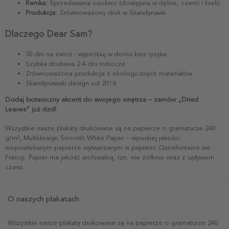
Ramka:
Sprzedawana osobno (dostępna w dębie, czerni i bieli)
Produkcja:
Zrównoważony druk w Skandynawii
Dlaczego Dear Sam?
30 dni na zwrot - wypróbuj w domu bez ryzyka
Szybka dostawa 2-4 dni robocze
Zrównoważona produkcja z ekologicznych materiałów
Skandynawski design od 2016
Dodaj botaniczny akcent do swojego wnętrza – zamów „Dried
Leaves” już dziś!
Wszystkie nasze plakaty drukowane są na papierze o gramaturze 240
g/m², Multidesign Smooth White Paper – wysokiej jakości
niepowlekanym papierze wytwarzanym w papierni Clairefontaine we
Francji. Papier ma jakość archiwalną, tzn. nie żółknie wraz z upływem
czasu.
O naszych plakatach
Wszystkie nasze plakaty drukowane są na papierze o gramaturze 240