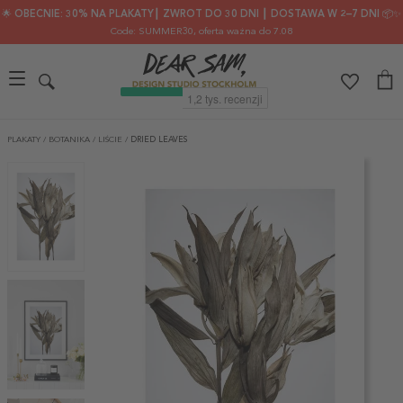
🌟 OBECNIE: 30% NA PLAKATY┃ ZWROT DO 30 DNI ┃ DOSTAWA W 2–7 DNI 📦✨
Code: SUMMER30
, oferta ważna do 7.08
PLAKATY
/
BOTANIKA
/
LIŚCIE
/
DRIED LEAVES