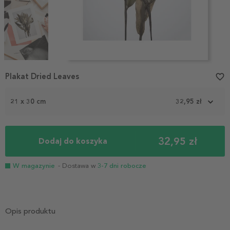
Item
Plakat Dried Leaves
favorite_border
1
of
3
21 x 30 cm
32,95 zł
32,95 zł
Dodaj do koszyka
W magazynie
- Dostawa w
3-7 dni robocze
Opis produktu