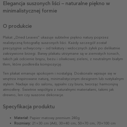
Elegancja suszonych liści – naturalne piękno w
minimalistycznej formie
O produkcie
Plakat „Dried Leaves” ukazuje subtelne piękno natury poprzez
realistyczną fotografię suszonych liści. Każdy szczegół został
precyzyjnie uchwycony – od tekstury i widocznych żyłek po delikatnie
zakrzywione brzegi. Barwy plakatu utrzymane są w ziemistych tonach,
takich jak odcienie brązu, beżu i oliwkowej zieleni, z neutralnym białym
tłem, które podkreśla kompozycję.
Ten plakat emanuje spokojem i nostalgią. Doskonale wpisuje się w
wnętrza inspirowane naturą, minimalistycznym designem lub rustykalnym
stylem. Nadaje się do salonu, sypialni czy biura, tworząc harmonijną
atmosferę. Świetnie współgra z naturalnymi materiałami, takimi jak
drewno, len czy suszone dekoracje.
Specyfikacja produktu
Materiał:
Papier matowy premium 240g
Rozmiary:
21×30 cm (A4), 30×40 cm, 50×70 cm, 70×100 cm