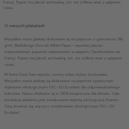
Francji. Papier ma jakość archiwalną, tzn. nie żółknie wraz z upływem
czasu.
O naszych plakatach
Wszystkie nasze plakaty drukowane są na papierze o gramaturze 240
g/m², Multidesign Smooth White Paper – wysokiej jakości
niepowlekanym papierze wytwarzanym w papierni Clairefontaine we
Francji. Papier ma jakość archiwalną, tzn. nie żółknie wraz z upływem
czasu.
W firmie Dear Sam wysoko cenimy sobie dobro środowiska.
Wszystkie nasze plakaty są drukowane na papierze opatrzonym
etykietami ekologicznymi FSC i EU Ecolabel dla odpowiedzialnego
leśnictwa. Nasze drukarnie są w 100% bezpieczne dla klimatu. Cała
produkcja plakatów jest oznakowana etykietą ekologiczną Svanen.
Tutaj dowiesz się więcej o oznakowaniu ekologicznym FSC i EU
Ecolabel.