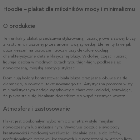
Hoodie – plakat dla miłośników mody i minimalizmu
O produkcie
Ten unikalny plakat przedstawia stylizowaną ilustrację oversizowej bluzy
z kapturem, noszonej przez anonimową sylwetkę. Elementy takie jak
duża kieszeń na przodzie i troczki przy dekolcie oddają
charakterystyczne detale klasycznej bluzy. W dolnej części ilustracji
figuruje osoba w modnych butach typu thigh-high, podkreślając
nowoczesną, miejską estetykę stylizacji.
Dominują kolory kontrastowe: biała bluza oraz jasne obuwie na tle
ciemnego, surowego, teksturowanego tła. Artystyczna prostota w stylu
minimalistycznym nadaje wyjątkowego charakteru całości, sprawiając,
że plakat staje się idealnym dodatkiem do współczesnych wnętrz.
Atmosfera i zastosowanie
Plakat jest doskonałym wyborem do wnętrz w stylu miejskim,
nowoczesnym lub industrialnym. Wywołuje poczucie swobody,
kreatywności i modowej wrażliwości. Idealnie pasuje do loftów,
profesjonalnych pracowni kreatywnych lub przestrzeni, w których liczy