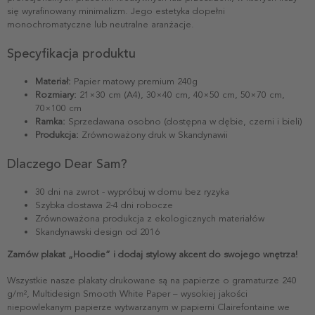
się wyrafinowany minimalizm. Jego estetyka dopełni
monochromatyczne lub neutralne aranżacje.
Specyfikacja produktu
Materiał:
Papier matowy premium 240g
Rozmiary:
21×30 cm (A4), 30×40 cm, 40×50 cm, 50×70 cm,
70×100 cm
Ramka:
Sprzedawana osobno (dostępna w dębie, czerni i bieli)
Produkcja:
Zrównoważony druk w Skandynawii
Dlaczego Dear Sam?
30 dni na zwrot - wypróbuj w domu bez ryzyka
Szybka dostawa 2-4 dni robocze
Zrównoważona produkcja z ekologicznych materiałów
Skandynawski design od 2016
Zamów plakat „Hoodie” i dodaj stylowy akcent do swojego wnętrza!
Wszystkie nasze plakaty drukowane są na papierze o gramaturze 240
g/m², Multidesign Smooth White Paper – wysokiej jakości
niepowlekanym papierze wytwarzanym w papierni Clairefontaine we