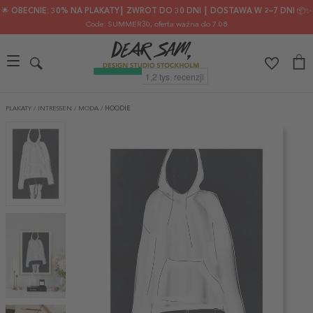
🌟 OBECNIE: 30% NA PLAKATY┃ ZWROT DO 30 DNI ┃ DOSTAWA W 2–7 DNI 📦✨
Code: SUMMER30
, oferta ważna do 7.08
PLAKATY
/
INTRESSEN
/
MODA
/
HOODIE