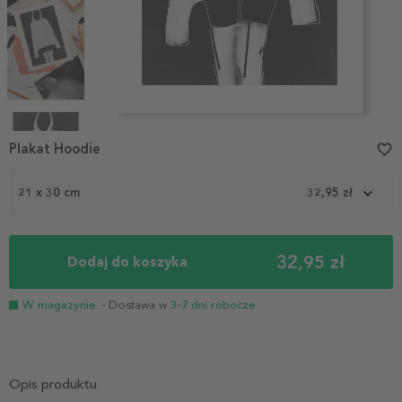
Item
1
Plakat Hoodie
favorite_border
of
4
21 x 30 cm
32,95 zł
32,95 zł
Dodaj do koszyka
W magazynie
- Dostawa w
3-7 dni robocze
Opis produktu