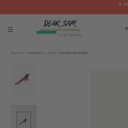
🌟 O
P
PLAKATY
/
ZWIERZETA
/
PTAKI
/
WATERCOLOR BIRD