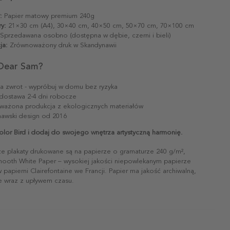
:
Papier matowy premium 240g
y:
21×30 cm (A4), 30×40 cm, 40×50 cm, 50×70 cm, 70×100 cm
Sprzedawana osobno (dostępna w dębie, czerni i bieli)
ja:
Zrównoważony druk w Skandynawii
Dear Sam?
na zwrot - wypróbuj w domu bez ryzyka
dostawa 2-4 dni robocze
ażona produkcja z ekologicznych materiałów
awski design od 2016
olor Bird i dodaj do swojego wnętrza artystyczną harmonię.
ze plakaty drukowane są na papierze o gramaturze 240 g/m²,
mooth White Paper – wysokiej jakości niepowlekanym papierze
papierni Clairefontaine we Francji. Papier ma jakość archiwalną,
ie wraz z upływem czasu.