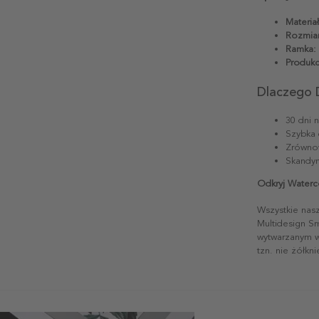
Materiał
Rozmiar
Ramka:
Produkc
Dlaczego 
30 dni 
Szybka 
Zrównow
Skandyn
Odkryj Waterc
Wszystkie nas
Multidesign S
wytwarzanym w 
tzn. nie żółkn