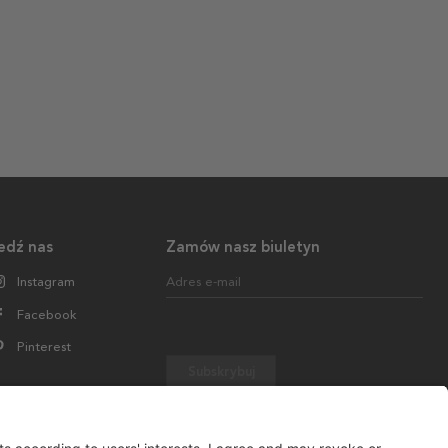
edź nas
Zamów nasz biuletyn
Instagram
Adres e-mail
Facebook
Pinterest
Subskrybuj