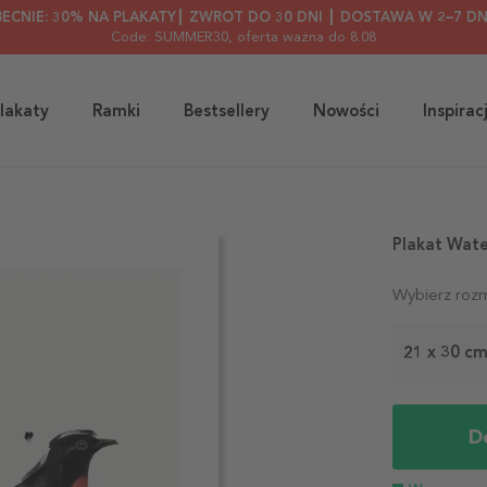
BECNIE: 30% NA PLAKATY┃ ZWROT DO 30 DNI ┃ DOSTAWA W 2–7 DN
Code: SUMMER30
, oferta ważna do 8.08
lakaty
Ramki
Bestsellery
Nowości
Inspirac
Plakat Wate
Wybierz rozm
21 x 30 c
D