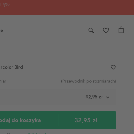
I 📦✨
je
rcolor Bird
favorite_border
iar
(Przewodnik po rozmiarach)
m
32,95 zł
32,95 zł
odaj do koszyka