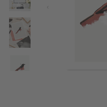
Item
1
of
4