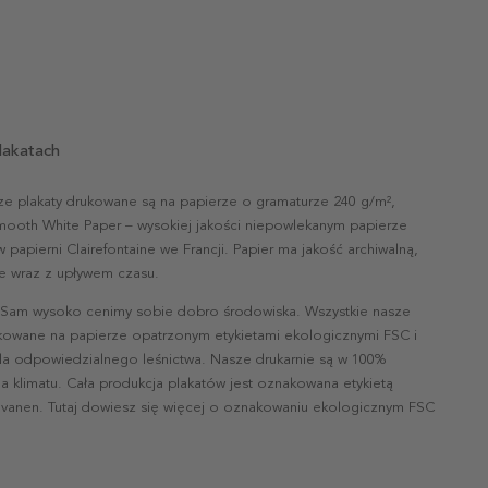
lakatach
ze plakaty drukowane są na papierze o gramaturze 240 g/m²,
mooth White Paper – wysokiej jakości niepowlekanym papierze
papierni Clairefontaine we Francji. Papier ma jakość archiwalną,
nie wraz z upływem czasu.
 Sam wysoko cenimy sobie dobro środowiska. Wszystkie nasze
ukowane na papierze opatrzonym etykietami ekologicznymi FSC i
la odpowiedzialnego leśnictwa. Nasze drukarnie są w 100%
a klimatu. Cała produkcja plakatów jest oznakowana etykietą
vanen. Tutaj dowiesz się więcej o oznakowaniu ekologicznym FSC