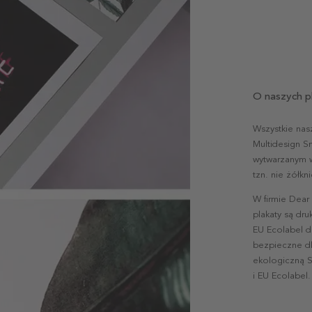
O naszych p
Wszystkie nas
Multidesign S
wytwarzanym w 
tzn. nie żółk
W firmie Dear
plakaty są dr
EU Ecolabel d
bezpieczne dl
ekologiczną S
i EU Ecolabel.