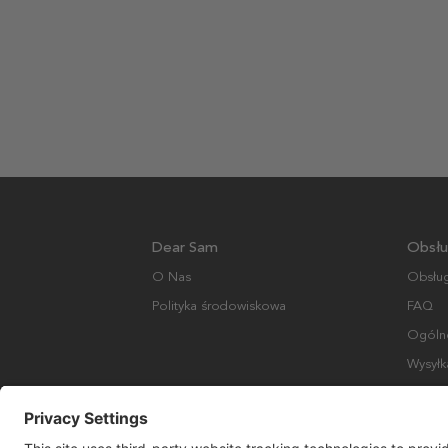
Dear Sam
Obsłu
O Nas
Obsług
Polityka środowiskowa
FAQ
Ogólne
Wysyłk