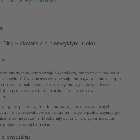
ie
- Dostawa w
3-7 dni robocze
tu
 Bird – akwarela o niezwykłym uroku
ie
rd to artystyczna kompozycja akwarelowa, przedstawiająca ptaka
znym stylu. Główny motyw wykorzystuje intensywne czarne, ciepłe
 subtelne białe tonacje, które płynnie się mieszają, tworząc
 Detale piór oraz tekstura malarska nadają obrazowi
i ruch.
e elegancją i spokojem, idealnie pasując do nowoczesnych
eutralne tło pozwala skupić uwagę na motywie ptaka, czyniąc go
nktem pomieszczenia. Doskonały do salonów, sypialni czy biur,
rę wyrafinowanej harmonii.
cja produktu