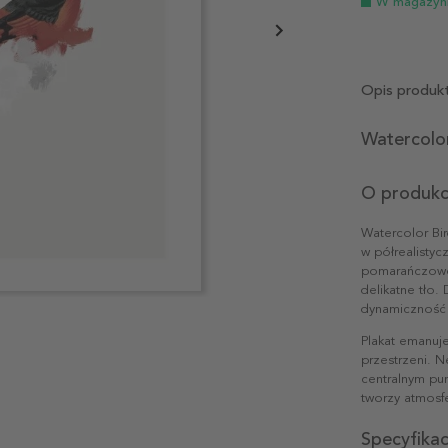
W magazyn
Opis produk
Watercolor
O produkc
Watercolor Bi
w półrealistyc
pomarańczowe i
delikatne tło.
dynamiczność 
Plakat emanuj
przestrzeni. N
centralnym pu
tworzy atmosfe
Specyfika