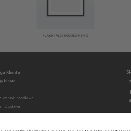
PLAKAT WATERCOLOR BIRD
ga Klienta
Śl
a klienta
 warunki handlowe
a i Dostawa