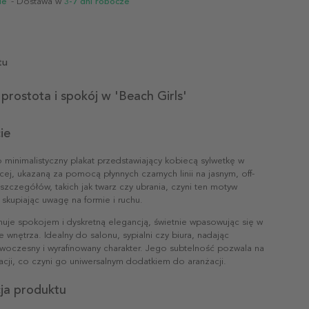
ie
- Dostawa w
3-7 dni robocze
tu
prostota i spokój w 'Beach Girls'
ie
to minimalistyczny plakat przedstawiający kobiecą sylwetkę w
cej, ukazaną za pomocą płynnych czarnych linii na jasnym, off-
k szczegółów, takich jak twarz czy ubrania, czyni ten motyw
 skupiając uwagę na formie i ruchu.
uje spokojem i dyskretną elegancją, świetnie wpasowując się w
e wnętrza. Idealny do salonu, sypialni czy biura, nadając
owoczesny i wyrafinowany charakter. Jego subtelność pozwala na
tacji, co czyni go uniwersalnym dodatkiem do aranżacji.
cja produktu