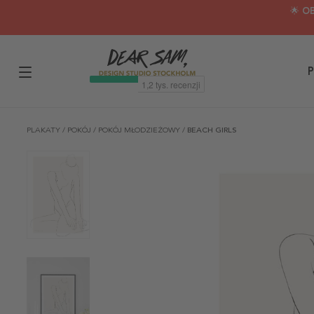
🌟 O
P
PLAKATY
/
POKÓJ
/
POKÓJ MŁODZIEŻOWY
/
BEACH GIRLS