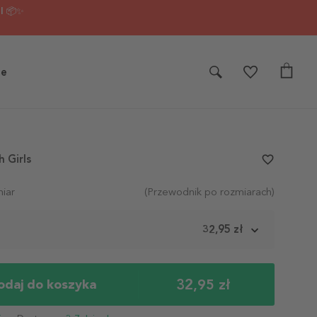
I 📦✨
je
h Girls
favorite_border
iar
(Przewodnik po rozmiarach)
m
32,95 zł
32,95 zł
odaj do koszyka