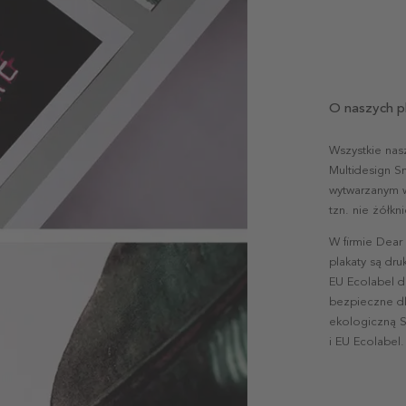
O naszych p
Wszystkie nas
Multidesign S
wytwarzanym w 
tzn. nie żółk
W firmie Dear
plakaty są dr
EU Ecolabel d
bezpieczne dl
ekologiczną S
i EU Ecolabel.