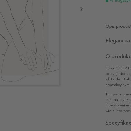
W magazyn
Opis produk
Elegancka 
O produkc
'Beach Girls' 
pozycji siedzą
white tle. Bra
abstrakcyjnym,
Ten wzór eman
minimalistyczn
przestrzeni n
wiele interpre
Specyfika