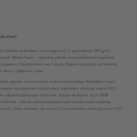
lakatach
ze plakaty drukowane są na papierze o gramaturze 240 g/m²,
mooth White Paper – wysokiej jakości niepowlekanym papierze
papierni Clairefontaine we Francji. Papier ma jakość archiwalną,
nie wraz z upływem czasu.
 Sam wysoko cenimy sobie dobro środowiska. Wszystkie nasze
ukowane na papierze opatrzonym etykietami ekologicznymi FSC i
la odpowiedzialnego leśnictwa. Nasze drukarnie są w 100%
a klimatu. Cała produkcja plakatów jest oznakowana etykietą
vanen. Tutaj dowiesz się więcej o oznakowaniu ekologicznym FSC