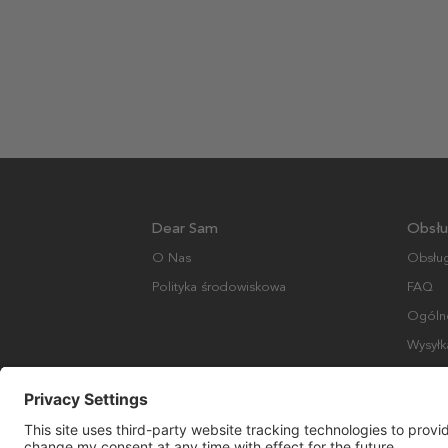
Dear Sam
Obsłu
O Nas
Obsług
Polityka środowiskowa
FAQ
Ogólne
Wysyłk