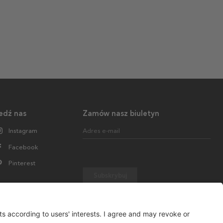
edź nas
Zamów nasz biuletyn
Instagram
Adres e-mail
Facebook
Pinterest
Subskrybuj