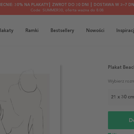
BECNIE: 30% NA PLAKATY┃ ZWROT DO 30 DNI ┃ DOSTAWA W 2–7 DN
Code: SUMMER30
, oferta ważna do 8.08
lakaty
Ramki
Bestsellery
Nowości
Inspirac
Plakat Beac
Wybierz rozm
21 x 30 c
D