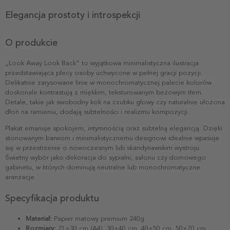
Elegancja prostoty i introspekcji
O produkcie
„Look Away Look Back” to wyjątkowa minimalistyczna ilustracja
przedstawiająca plecy osoby uchwycone w pełnej gracji pozycji.
Delikatnie zarysowane linie w monochromatycznej palecie kolorów
doskonale kontrastują z miękkim, teksturowanym beżowym tłem.
Detale, takie jak swobodny kok na czubku głowy czy naturalnie ułożona
dłoń na ramieniu, dodają subtelności i realizmu kompozycji.
Plakat emanuje spokojem, intymnością oraz subtelną elegancją. Dzięki
stonowanym barwom i minimalistycznemu designowi idealnie wpasuje
się w przestrzenie o nowoczesnym lub skandynawskim wystroju.
Świetny wybór jako dekoracja do sypialni, salonu czy domowego
gabinetu, w których dominują neutralne lub monochromatyczne
aranżacje.
Specyfikacja produktu
Materiał:
Papier matowy premium 240g
Rozmiary:
21×30 cm (A4), 30×40 cm, 40×50 cm, 50×70 cm,