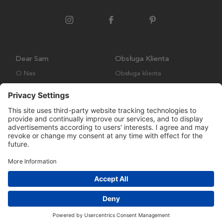
Dear Sam
Obsługa Klienta
O Nas
Obsługa klienta
Polityka środowiskowa
FAQ
Ogólne warunki handlowe
Wysyłka i Dostawa
Copyright © Many Brands AB 2023. Wszelkie prawa zastrzeżone.