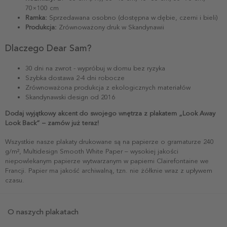
70×100 cm
Ramka:
Sprzedawana osobno (dostępna w dębie, czerni i bieli)
Produkcja:
Zrównoważony druk w Skandynawii
Dlaczego Dear Sam?
30 dni na zwrot - wypróbuj w domu bez ryzyka
Szybka dostawa 2-4 dni robocze
Zrównoważona produkcja z ekologicznych materiałów
Skandynawski design od 2016
Dodaj wyjątkowy akcent do swojego wnętrza z plakatem „Look Away
Look Back” – zamów już teraz!
Wszystkie nasze plakaty drukowane są na papierze o gramaturze 240
g/m², Multidesign Smooth White Paper – wysokiej jakości
niepowlekanym papierze wytwarzanym w papierni Clairefontaine we
Francji. Papier ma jakość archiwalną, tzn. nie żółknie wraz z upływem
czasu.
O naszych plakatach