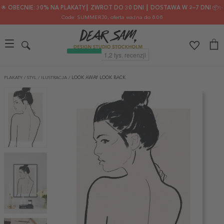
🌟 OBECNIE: 30% NA PLAKATY┃ ZWROT DO 30 DNI ┃ DOSTAWA W 2–7 DNI 📦✨
Code: SUMMER30
, oferta ważna do 8.08
PLAKATY
/
STYL
/
ILUSTRACJA
/
LOOK AWAY LOOK BACK