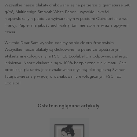
Wszystkie nasze plakaty drukowane są na papierze o gramaturze 240
g/m², Multidesign Smooth White Paper – wysokiej jakości
niepowlekanym papierze wytwarzanym w papierni Clairefontaine we
Francji. Papier ma jakość archiwalną, tzn. nie żółknie wraz z upływem
czasu.
W firmie Dear Sam wysoko cenimy sobie dobro środowiska.
Wszystkie nasze plakaty są drukowane na papierze opatrzonym
etykietami ekologicznymi FSC i EU Ecolabel dla odpowiedzialnego
leśnictwa. Nasze drukarnie są w 100% bezpieczne dla klimatu. Cała
produkcja plakatów jest oznakowana etykietą ekologiczną Svanen.
Tutaj dowiesz się więcej o oznakowaniu ekologicznym FSC i EU
Ecolabel.
Ostatnio oglądane artykuły