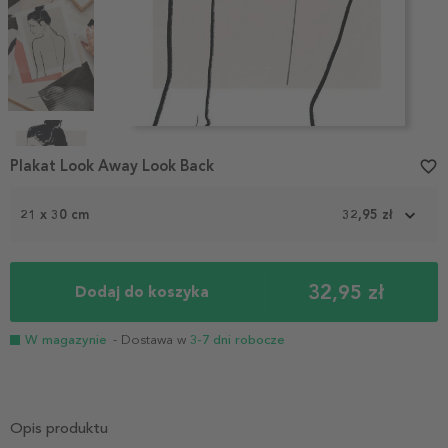
Item
1
Plakat Look Away Look Back
favorite_border
of
4
21 x 30 cm
32,95 zł
32,95 zł
Dodaj do koszyka
W magazynie
- Dostawa w
3-7 dni robocze
Opis produktu