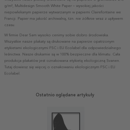
g/m², Multidesign Smooth White Paper – wysokiej jakości
niepowlekanym papierze wytwarzanym w papierni Clairefontaine we
Francji. Papier ma jakość archiwalną, tzn. nie żółknie wraz z upływem
czasu.
W firmie Dear Sam wysoko cenimy sobie dobro środowiska.
Wszystkie nasze plakaty są drukowane na papierze opatrzonym
etykietami ekologicznymi FSC i EU Ecolabel dla odpowiedzialnego
leśnictwa. Nasze drukarnie są w 100% bezpieczne dla klimatu. Cała
produkcja plakatów jest oznakowana etykietą ekologiczną Svanen.
Tutaj dowiesz się więcej o oznakowaniu ekologicznym FSC i EU
Ecolabel.
Ostatnio oglądane artykuły