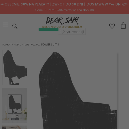
🌟 OBECNIE: 30% NA PLAKATY┃ ZWROT DO 30 DNI ┃ DOSTAWA W 2–7 DNI 📦✨
Code: SUMMER30
, oferta ważna do 9.08
PLAKATY
/
STYL
/
ILUSTRACJA
/
POWER SUIT 3