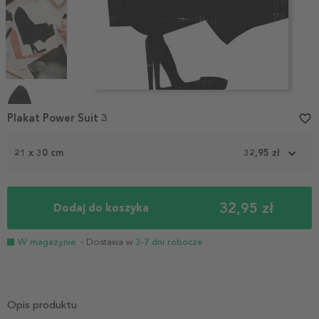
Item
1
Plakat Power Suit 3
favorite_border
of
4
21 x 30 cm
32,95 zł
32,95 zł
Dodaj do koszyka
W magazynie
- Dostawa w
3-7 dni robocze
Opis produktu