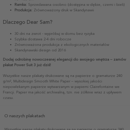
Ramka:
Sprzedawana osobno (dostępna w dębie, czerni i bieli)
Produkcja:
Zrównoważony druk w Skandynawii
Dlaczego Dear Sam?
30 dni na zwrot - wypróbuj w domu bez ryzyka
Szybka dostawa 2-4 dni robocze
Zrównoważona produkcja z ekologicznych materiałów
Skandynawski design od 2016
Dodaj odrobinę nowoczesnej elegancji do swojego wnętrza – zamów
plakat Power Suit 3 już dziś!
Wszystkie nasze plakaty drukowane są na papierze o gramaturze 240
g/m², Multidesign Smooth White Paper – wysokiej jakości
niepowlekanym papierze wytwarzanym w papierni Clairefontaine we
Francji. Papier ma jakość archiwalną, tzn. nie żółknie wraz z upływem
czasu.
O naszych plakatach
Wszystkie nasze plakaty drukowane są na papierze o gramaturze 240