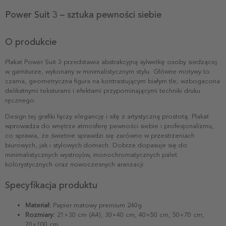
Power Suit 3 – sztuka pewności siebie
O produkcie
Plakat Power Suit 3 przedstawia abstrakcyjną sylwetkę osoby siedzącej
w garniturze, wykonany w minimalistycznym stylu. Główne motywy to
czarna, geometryczna figura na kontrastującym białym tle, wzbogacona
delikatnymi teksturami i efektami przypominającymi techniki druku
ręcznego.
Design tej grafiki łączy elegancję i siłę z artystyczną prostotą. Plakat
wprowadza do wnętrza atmosferę pewności siebie i profesjonalizmu,
co sprawia, że świetnie sprawdzi się zarówno w przestrzeniach
biurowych, jak i stylowych domach. Dobrze dopasuje się do
minimalistycznych wystrojów, monochromatycznych palet
kolorystycznych oraz nowoczesnych aranżacji.
Specyfikacja produktu
Materiał:
Papier matowy premium 240g
Rozmiary:
21×30 cm (A4), 30×40 cm, 40×50 cm, 50×70 cm,
70×100 cm