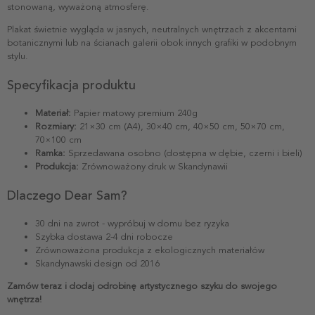
stonowaną, wyważoną atmosferę.
Plakat świetnie wygląda w jasnych, neutralnych wnętrzach z akcentami
botanicznymi lub na ścianach galerii obok innych grafiki w podobnym
stylu.
Specyfikacja produktu
Materiał:
Papier matowy premium 240g
Rozmiary:
21×30 cm (A4), 30×40 cm, 40×50 cm, 50×70 cm,
70×100 cm
Ramka:
Sprzedawana osobno (dostępna w dębie, czerni i bieli)
Produkcja:
Zrównoważony druk w Skandynawii
Dlaczego Dear Sam?
30 dni na zwrot - wypróbuj w domu bez ryzyka
Szybka dostawa 2-4 dni robocze
Zrównoważona produkcja z ekologicznych materiałów
Skandynawski design od 2016
Zamów teraz i dodaj odrobinę artystycznego szyku do swojego
wnętrza!