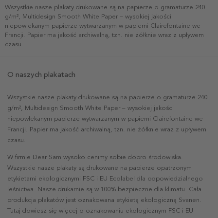
Wszystkie nasze plakaty drukowane są na papierze o gramaturze 240
g/m², Multidesign Smooth White Paper – wysokiej jakości
niepowlekanym papierze wytwarzanym w papierni Clairefontaine we
Francji. Papier ma jakość archiwalną, tzn. nie żółknie wraz z upływem
czasu.
O naszych plakatach
Wszystkie nasze plakaty drukowane są na papierze o gramaturze 240
g/m², Multidesign Smooth White Paper – wysokiej jakości
niepowlekanym papierze wytwarzanym w papierni Clairefontaine we
Francji. Papier ma jakość archiwalną, tzn. nie żółknie wraz z upływem
czasu.
W firmie Dear Sam wysoko cenimy sobie dobro środowiska.
Wszystkie nasze plakaty są drukowane na papierze opatrzonym
etykietami ekologicznymi FSC i EU Ecolabel dla odpowiedzialnego
leśnictwa. Nasze drukarnie są w 100% bezpieczne dla klimatu. Cała
produkcja plakatów jest oznakowana etykietą ekologiczną Svanen.
Tutaj dowiesz się więcej o oznakowaniu ekologicznym FSC i EU