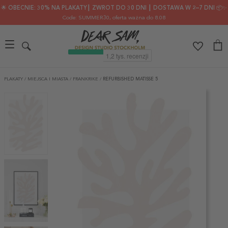
🌟 OBECNIE: 30% NA PLAKATY┃ ZWROT DO 30 DNI ┃ DOSTAWA W 2–7 DNI 📦✨
Code: SUMMER30
, oferta ważna do 8.08
PLAKATY
/
MIEJSCA I MIASTA
/
FRANKRIKE
/
REFURBISHED MATISSE 5