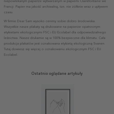
niepowlekanym papierze wytwarzanym w papierni Clairefontaine we
Francji. Papier ma jakość archiwalną, tzn. nie żółknie wraz z upływem
czasu.
W firmie Dear Sam wysoko cenimy sobie dobro środowiska.
Wszystkie nasze plakaty są drukowane na papierze opatrzonym
etykietami ekologicznymi FSC i EU Ecolabel dla odpowiedzialnego
leśnictwa. Nasze drukarnie są w 100% bezpieczne dla klimatu. Cała
produkcja plakatów jest oznakowana etykietą ekologiczną Svanen.
Tutaj dowiesz się więcej o oznakowaniu ekologicznym FSC i EU
Ecolabel.
Ostatnio oglądane artykuły