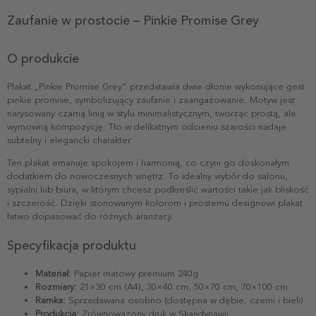
Zaufanie w prostocie – Pinkie Promise Grey
O produkcie
Plakat „Pinkie Promise Grey” przedstawia dwie dłonie wykonujące gest
pinkie promise, symbolizujący zaufanie i zaangażowanie. Motyw jest
narysowany czarną linią w stylu minimalistycznym, tworząc prostą, ale
wymowną kompozycję. Tło w delikatnym odcieniu szarości nadaje
subtelny i elegancki charakter.
Ten plakat emanuje spokojem i harmonią, co czyni go doskonałym
dodatkiem do nowoczesnych wnętrz. To idealny wybór do salonu,
sypialni lub biura, w którym chcesz podkreślić wartości takie jak bliskość
i szczerość. Dzięki stonowanym kolorom i prostemu designowi plakat
łatwo dopasować do różnych aranżacji.
Specyfikacja produktu
Materiał:
Papier matowy premium 240g
Rozmiary:
21×30 cm (A4), 30×40 cm, 50×70 cm, 70×100 cm
Ramka:
Sprzedawana osobno (dostępna w dębie, czerni i bieli)
Produkcja:
Zrównoważony druk w Skandynawii