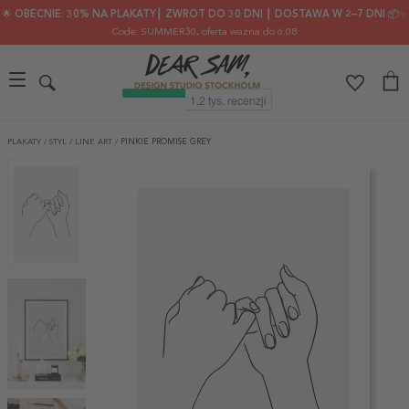
🌟 OBECNIE: 30% NA PLAKATY┃ ZWROT DO 30 DNI ┃ DOSTAWA W 2–7 DNI 📦✨
Code: SUMMER30
, oferta ważna do 6.08
PLAKATY
/
STYL
/
LINE ART
/
PINKIE PROMISE GREY