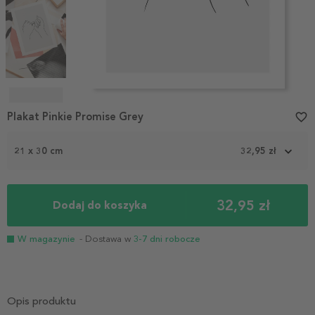
Item
1
Plakat Pinkie Promise Grey
favorite_border
of
4
21 x 30 cm
32,95 zł
32,95 zł
Dodaj do koszyka
W magazynie
- Dostawa w
3-7 dni robocze
Opis produktu