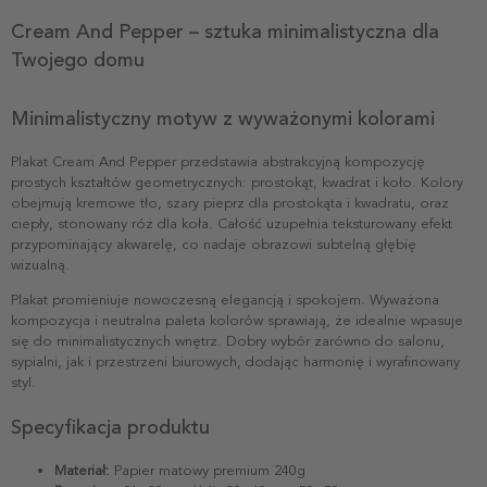
Cream And Pepper – sztuka minimalistyczna dla
Twojego domu
Minimalistyczny motyw z wyważonymi kolorami
Plakat Cream And Pepper przedstawia abstrakcyjną kompozycję
prostych kształtów geometrycznych: prostokąt, kwadrat i koło. Kolory
obejmują kremowe tło, szary pieprz dla prostokąta i kwadratu, oraz
ciepły, stonowany róż dla koła. Całość uzupełnia teksturowany efekt
przypominający akwarelę, co nadaje obrazowi subtelną głębię
wizualną.
Plakat promieniuje nowoczesną elegancją i spokojem. Wyważona
kompozycja i neutralna paleta kolorów sprawiają, że idealnie wpasuje
się do minimalistycznych wnętrz. Dobry wybór zarówno do salonu,
sypialni, jak i przestrzeni biurowych, dodając harmonię i wyrafinowany
styl.
Specyfikacja produktu
Materiał:
Papier matowy premium 240g