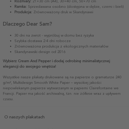
Rozmiary:
21×30 cm (A4), 30×40 cm, 50×70 cm
Ramka:
Sprzedawana osobno (dostępna w dębie, czerni i bieli)
Produkcja:
Zrównoważony druk w Skandynawii
Dlaczego Dear Sam?
30 dni na zwrot - wypróbuj w domu bez ryzyka
Szybka dostawa 2-4 dni robocze
Zrównoważona produkcja z ekologicznych materiałów
Skandynawski design od 2016
Wybierz Cream And Pepper i dodaj odrobinę minimalistycznej
elegancji do swojego wnętrza!
Wszystkie nasze plakaty drukowane są na papierze o gramaturze 240
g/m², Multidesign Smooth White Paper – wysokiej jakości
niepowlekanym papierze wytwarzanym w papierni Clairefontaine we
Francji. Papier ma jakość archiwalną, tzn. nie żółknie wraz z upływem
czasu.
O naszych plakatach