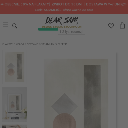
🌟 OBECNIE: 30% NA PLAKATY┃ ZWROT DO 30 DNI ┃ DOSTAWA W 2–7 DNI 📦✨
Code: SUMMER30
, oferta ważna do 8.08
PLAKATY
/
KOLOR
/
BEŻOWE
/
CREAM AND PEPPER