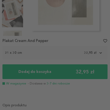
Item
1
Plakat Cream And Pepper
favorite_border
of
4
21 x 30 cm
32,95 zł
32,95 zł
Dodaj do koszyka
W magazynie
- Dostawa w
3-7 dni robocze
Opis produktu