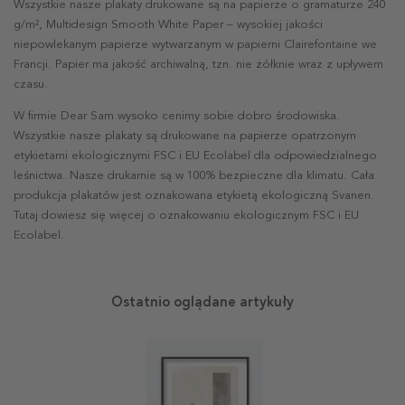
Wszystkie nasze plakaty drukowane są na papierze o gramaturze 240
g/m², Multidesign Smooth White Paper – wysokiej jakości
niepowlekanym papierze wytwarzanym w papierni Clairefontaine we
Francji. Papier ma jakość archiwalną, tzn. nie żółknie wraz z upływem
czasu.
W firmie Dear Sam wysoko cenimy sobie dobro środowiska.
Wszystkie nasze plakaty są drukowane na papierze opatrzonym
etykietami ekologicznymi FSC i EU Ecolabel dla odpowiedzialnego
leśnictwa. Nasze drukarnie są w 100% bezpieczne dla klimatu. Cała
produkcja plakatów jest oznakowana etykietą ekologiczną Svanen.
Tutaj dowiesz się więcej o oznakowaniu ekologicznym FSC i EU
Ecolabel.
Ostatnio oglądane artykuły