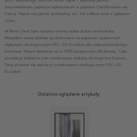
g/m², Multidesign Smooth White Paper – wysokiej jakości
niepowlekanym papierze wytwarzanym w papierni Clairefontaine we
Francji. Papier ma jakość archiwalną, tzn. nie żółknie wraz z upływem
czasu.
W firmie Dear Sam wysoko cenimy sobie dobro środowiska.
Wszystkie nasze plakaty są drukowane na papierze opatrzonym
etykietami ekologicznymi FSC i EU Ecolabel dla odpowiedzialnego
leśnictwa. Nasze drukarnie są w 100% bezpieczne dla klimatu. Cała
produkcja plakatów jest oznakowana etykietą ekologiczną Svanen.
Tutaj dowiesz się więcej o oznakowaniu ekologicznym FSC i EU
Ecolabel.
Ostatnio oglądane artykuły