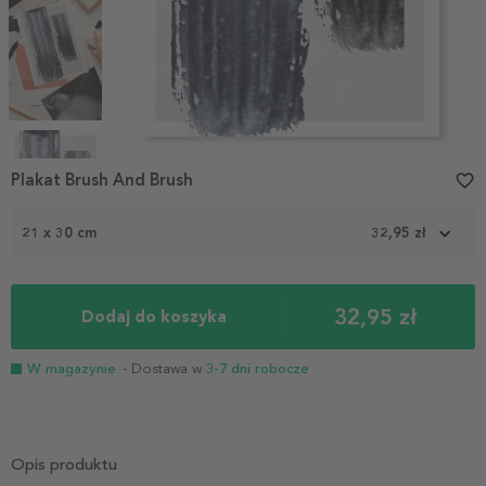
Item
1
Plakat Brush And Brush
favorite_border
of
4
21 x 30 cm
32,95 zł
32,95 zł
Dodaj do koszyka
W magazynie
- Dostawa w
3-7 dni robocze
Opis produktu