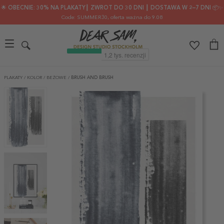
🌟 OBECNIE: 30% NA PLAKATY┃ ZWROT DO 30 DNI ┃ DOSTAWA W 2–7 DNI 📦✨
Code: SUMMER30
, oferta ważna do 9.08
PLAKATY
/
KOLOR
/
BEŻOWE
/
BRUSH AND BRUSH