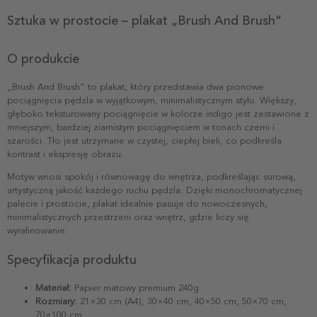
Sztuka w prostocie – plakat „Brush And Brush”
O produkcie
„Brush And Brush” to plakat, który przedstawia dwa pionowe
pociągnięcia pędzla w wyjątkowym, minimalistycznym stylu. Większy,
głęboko teksturowany pociągnięcie w kolorze indigo jest zestawione z
mniejszym, bardziej ziarnistym pociągnięciem w tonach czerni i
szarości. Tło jest utrzymane w czystej, ciepłej bieli, co podkreśla
kontrast i ekspresję obrazu.
Motyw wnosi spokój i równowagę do wnętrza, podkreślając surową,
artystyczną jakość każdego ruchu pędzla. Dzięki monochromatycznej
palecie i prostocie, plakat idealnie pasuje do nowoczesnych,
minimalistycznych przestrzeni oraz wnętrz, gdzie liczy się
wyrafinowanie.
Specyfikacja produktu
Materiał:
Papier matowy premium 240g
Rozmiary:
21×30 cm (A4), 30×40 cm, 40×50 cm, 50×70 cm,
70×100 cm