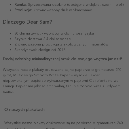
Ramka:
Sprzedawana osobno (dostępna w dębie, czerni i bieli)
Produkcja:
Zrównoważony druk w Skandynawii
Dlaczego Dear Sam?
30 dni na zwrot - wypróbuj w domu bez ryzyka
Szybka dostawa 2-4 dni robocze
Zrównoważona produkcja z ekologicznych materiałów
Skandynawski design od 2016
Dodaj odrobinę minimalistycznej sztuki do swojego wnętrza już dziś!
Wszystkie nasze plakaty drukowane są na papierze o gramaturze 240
g/m², Multidesign Smooth White Paper – wysokiej jakości
niepowlekanym papierze wytwarzanym w papierni Clairefontaine we
Francji. Papier ma jakość archiwalną, tzn. nie żółknie wraz z upływem
czasu.
O naszych plakatach
Wszystkie nasze plakaty drukowane są na papierze o gramaturze 240