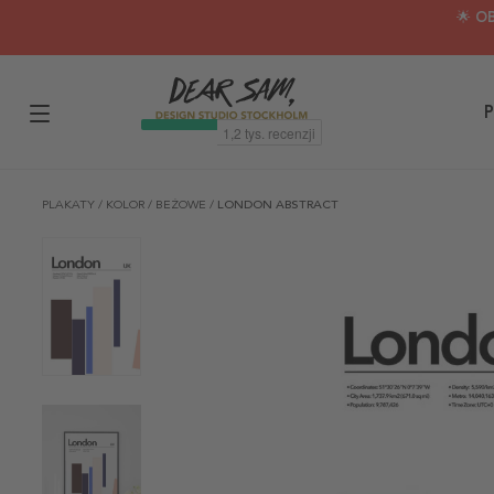
🌟 O
P
PLAKATY
/
KOLOR
/
BEŻOWE
/
LONDON ABSTRACT