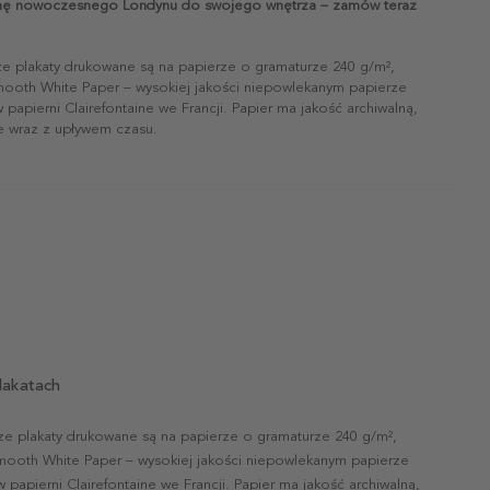
nę nowoczesnego Londynu do swojego wnętrza – zamów teraz
ze plakaty drukowane są na papierze o gramaturze 240 g/m²,
mooth White Paper – wysokiej jakości niepowlekanym papierze
papierni Clairefontaine we Francji. Papier ma jakość archiwalną,
ie wraz z upływem czasu.
lakatach
ze plakaty drukowane są na papierze o gramaturze 240 g/m²,
mooth White Paper – wysokiej jakości niepowlekanym papierze
papierni Clairefontaine we Francji. Papier ma jakość archiwalną,