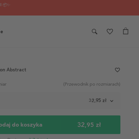
I 📦✨
je
on Abstract
favorite_border
iar
(Przewodnik po rozmiarach)
m
32,95 zł
32,95 zł
odaj do koszyka