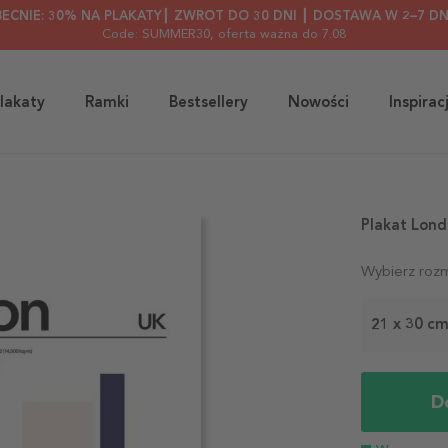
BECNIE: 30% NA PLAKATY┃ ZWROT DO 30 DNI ┃ DOSTAWA W 2–7 DN
Code: SUMMER30
, oferta ważna do 7.08
lakaty
Ramki
Bestsellery
Nowości
Inspirac
Plakat Lond
Wybierz rozm
21 x 30 c
D