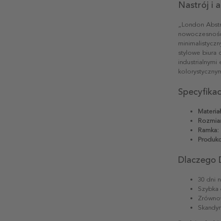
Nastrój i 
„London Abstr
nowoczesności
minimalistyczn
stylowe biura 
industrialnymi
kolorystycznym
Specyfika
Materiał
Rozmiar
Ramka:
Produkc
Dlaczego 
30 dni 
Szybka 
Zrównow
Skandyn