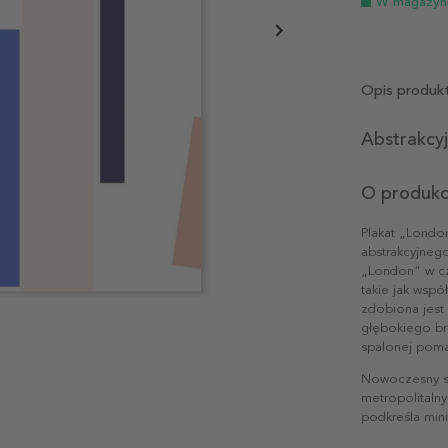
W magazyn
Opis produk
Abstrakcy
O produkc
Plakat „London
abstrakcyjneg
„London” w cza
takie jak wspó
zdobiona jest
głębokiego brą
spalonej poma
Nowoczesny st
metropolitalny
podkreśla mini