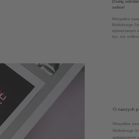
Dodaj odrobi
online!
Wszystkie nas
Multidesign S
wytwarzanym w 
tzn. nie żółkn
O naszych p
Wszystkie nas
Multidesign S
wytwarzanym w 