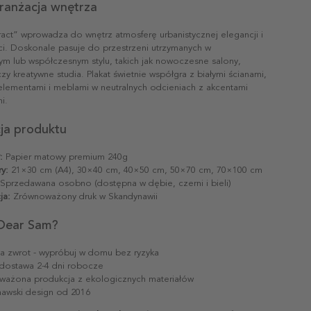
aranżacja wnętrza
act” wprowadza do wnętrz atmosferę urbanistycznej elegancji i
. Doskonale pasuje do przestrzeni utrzymanych w
ym lub współczesnym stylu, takich jak nowoczesne salony,
czy kreatywne studia. Plakat świetnie współgra z białymi ścianami,
 elementami i meblami w neutralnych odcieniach z akcentami
i.
cja produktu
:
Papier matowy premium 240g
y:
21×30 cm (A4), 30×40 cm, 40×50 cm, 50×70 cm, 70×100 cm
Sprzedawana osobno (dostępna w dębie, czerni i bieli)
ja:
Zrównoważony druk w Skandynawii
Dear Sam?
na zwrot - wypróbuj w domu bez ryzyka
dostawa 2-4 dni robocze
ażona produkcja z ekologicznych materiałów
awski design od 2016