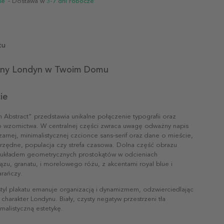
ie
- Dostawa w
3-7 dni robocze
tu
jny Londyn w Twoim Domu
ie
 Abstract” przedstawia unikalne połączenie typografii oraz
o wzornictwa. W centralnej części zwraca uwagę odważny napis
rnej, minimalistycznej czcionce sans-serif oraz dane o mieście,
łrzędne, populacja czy strefa czasowa. Dolna część obrazu
 układem geometrycznych prostokątów w odcieniach
zu, granatu, i morelowego różu, z akcentami royal blue i
rańczy.
yl plakatu emanuje organizacją i dynamizmem, odzwierciedlając
 charakter Londynu. Biały, czysty negatyw przestrzeni tła
malistyczną estetykę.