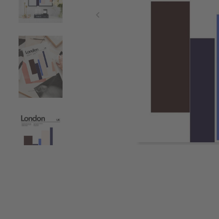
Item
1
of
4