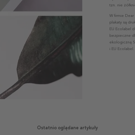
tzn. nie żółk
W firmie Dear
plakaty są dr
EU Ecolabel d
bezpieczne dl
ekologiczną S
i EU Ecolabel.
Ostatnio oglądane artykuły