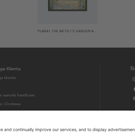
PLAKAT THE ARTIST'S GARDEN AT VÉTHEUIL BY MONET
ga Klienta
Śl
a klienta
 warunki handlowe
a i Dostawa