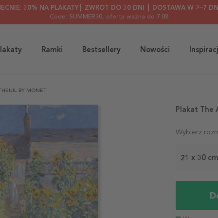
BECNIE: 30% NA PLAKATY┃ ZWROT DO 30 DNI ┃ DOSTAWA W 2–7 DN
Code: SUMMER30
, oferta ważna do 7.08
lakaty
Ramki
Bestsellery
Nowości
Inspirac
THEUIL BY MONET
Plakat The 
Wybierz rozm
21 x 30 c
D