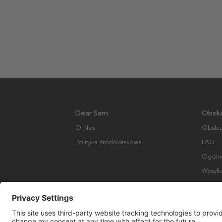
Dear Sam
Obsłu
O Nas
Obsług
Polityka środowiskowa
FAQ
Ogólne
Wysyłk