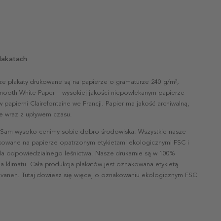
lakatach
ze plakaty drukowane są na papierze o gramaturze 240 g/m²,
mooth White Paper – wysokiej jakości niepowlekanym papierze
papierni Clairefontaine we Francji. Papier ma jakość archiwalną,
nie wraz z upływem czasu.
 Sam wysoko cenimy sobie dobro środowiska. Wszystkie nasze
ukowane na papierze opatrzonym etykietami ekologicznymi FSC i
la odpowiedzialnego leśnictwa. Nasze drukarnie są w 100%
a klimatu. Cała produkcja plakatów jest oznakowana etykietą
vanen. Tutaj dowiesz się więcej o oznakowaniu ekologicznym FSC