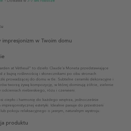
ie
- Dostawa w
3-7 dni robocze
tu
 impresjonizm w Twoim domu
ie
Garden at Vétheuil” to dzieło Claude’a Moneta przedstawiające
ód z bujną roślinnością i słonecznikami po obu stronach
eżki prowadzącej do domu w tle. Subtelne ceramiki dekoracyjne i
orów tworzą żywą kompozycję, w której dominują żółcie, zielenie
 odcieniach niebieskiego, różu i czerwieni.
osi ciepło i harmonię do każdego wnętrza, jednocześnie
impresjonistycznej estetyki. Idealnie pasuje do przestrzeni
i lub pokoju relaksacyjnego o jasnym, naturalnym wystroju.
cja produktu