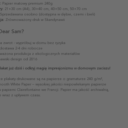
:
Papier matowy premium 240g
y:
21×30 cm (A4), 30×40 cm, 40×50 cm, 50×70 cm
Sprzedawana osobno (dostępna w dębie, czerni i bieli)
ja:
Zrównoważony druk w Skandynawii
Dear Sam?
na zwrot - wypróbuj w domu bez ryzyka
dostawa 2-4 dni robocze
ażona produkcja z ekologicznych materiałów
awski design od 2016
akat już dziś i odkryj magię impresjonizmu w domowym zaciszu!
ze plakaty drukowane są na papierze o gramaturze 240 g/m²,
mooth White Paper – wysokiej jakości niepowlekanym papierze
papierni Clairefontaine we Francji. Papier ma jakość archiwalną,
ie wraz z upływem czasu.