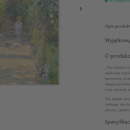
W magazyn
Opis produk
Wyjątkowy
O produkc
„The Artist's 
idylliczny ogr
kamiennej ści
eksplozja kol
oraz akcenty w
Ten plakat wn
oddając ducha 
salonu, jadaln
Specyfika