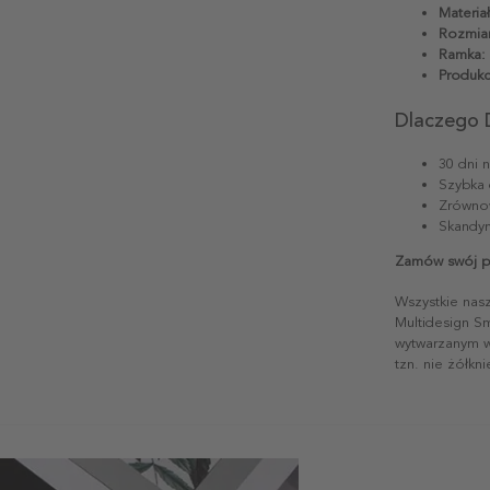
Materiał
Rozmiar
Ramka:
Produkc
Dlaczego 
30 dni 
Szybka 
Zrównow
Skandyn
Zamów swój pl
Wszystkie nas
Multidesign S
wytwarzanym w 
tzn. nie żółkn