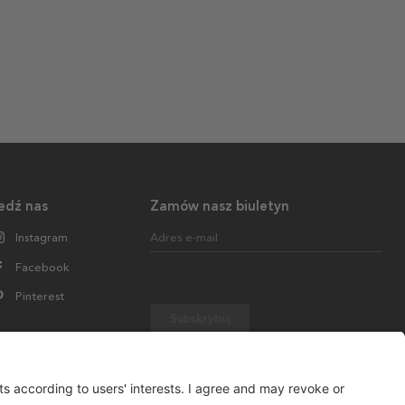
edź nas
Zamów nasz biuletyn
Instagram
Adres e-mail
Facebook
Pinterest
Subskrybuj