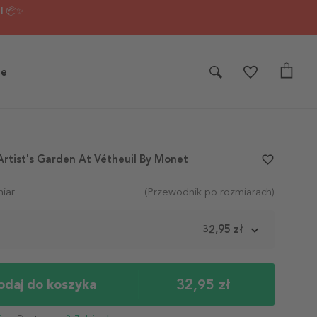
I 📦✨
je
Artist's Garden At Vétheuil By Monet
favorite_border
iar
(Przewodnik po rozmiarach)
m
32,95 zł
32,95 zł
odaj do koszyka