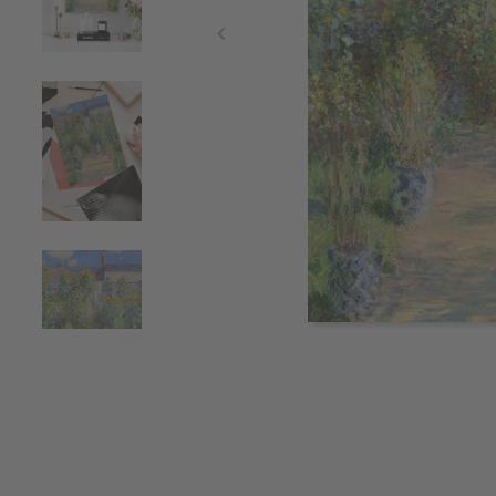
Item
1
of
4