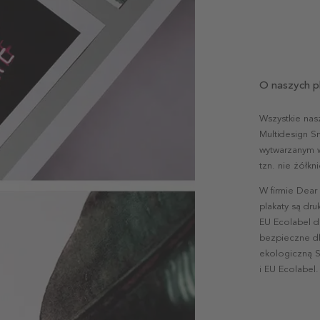
O naszych p
Wszystkie nas
Multidesign S
wytwarzanym w 
tzn. nie żółk
W firmie Dear
plakaty są dr
EU Ecolabel d
bezpieczne dl
ekologiczną S
i EU Ecolabel.