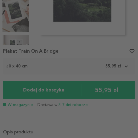
Item
1
Plakat Train On A Bridge
favorite_border
of
4
30 x 40 cm
55,95 zł
55,95 zł
Dodaj do koszyka
W magazynie
- Dostawa w
3-7 dni robocze
Opis produktu