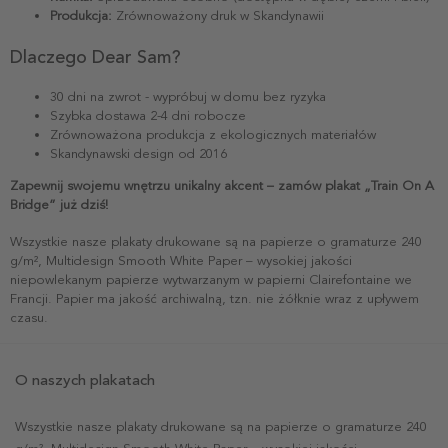
Produkcja:
Zrównoważony druk w Skandynawii
Dlaczego Dear Sam?
30 dni na zwrot - wypróbuj w domu bez ryzyka
Szybka dostawa 2-4 dni robocze
Zrównoważona produkcja z ekologicznych materiałów
Skandynawski design od 2016
Zapewnij swojemu wnętrzu unikalny akcent – zamów plakat „Train On A
Bridge” już dziś!
Wszystkie nasze plakaty drukowane są na papierze o gramaturze 240
g/m², Multidesign Smooth White Paper – wysokiej jakości
niepowlekanym papierze wytwarzanym w papierni Clairefontaine we
Francji. Papier ma jakość archiwalną, tzn. nie żółknie wraz z upływem
czasu.
O naszych plakatach
Wszystkie nasze plakaty drukowane są na papierze o gramaturze 240