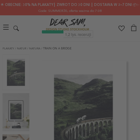
🌟 OBECNIE: 30% NA PLAKATY┃ ZWROT DO 30 DNI ┃ DOSTAWA W 2–7 DNI 📦✨
Code: SUMMER30
, oferta ważna do 7.08
PLAKATY
/
NATUR
/
NATURA
/
TRAIN ON A BRIDGE