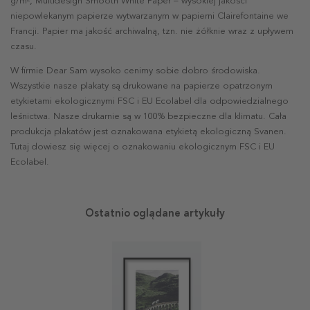
g/m², Multidesign Smooth White Paper – wysokiej jakości
niepowlekanym papierze wytwarzanym w papierni Clairefontaine we
Francji. Papier ma jakość archiwalną, tzn. nie żółknie wraz z upływem
czasu.
W firmie Dear Sam wysoko cenimy sobie dobro środowiska.
Wszystkie nasze plakaty są drukowane na papierze opatrzonym
etykietami ekologicznymi FSC i EU Ecolabel dla odpowiedzialnego
leśnictwa. Nasze drukarnie są w 100% bezpieczne dla klimatu. Cała
produkcja plakatów jest oznakowana etykietą ekologiczną Svanen.
Tutaj dowiesz się więcej o oznakowaniu ekologicznym FSC i EU
Ecolabel.
Ostatnio oglądane artykuły