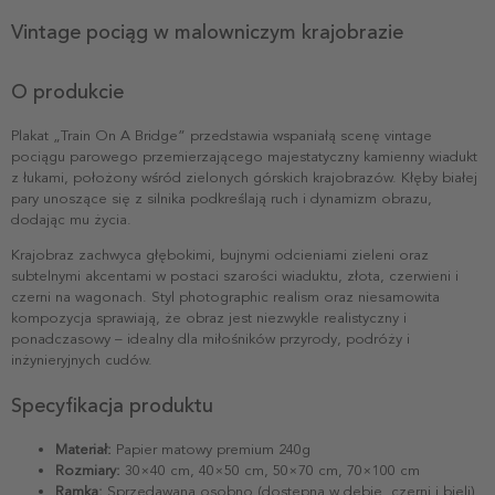
Vintage pociąg w malowniczym krajobrazie
O produkcie
Plakat „Train On A Bridge” przedstawia wspaniałą scenę vintage
pociągu parowego przemierzającego majestatyczny kamienny wiadukt
z łukami, położony wśród zielonych górskich krajobrazów. Kłęby białej
pary unoszące się z silnika podkreślają ruch i dynamizm obrazu,
dodając mu życia.
Krajobraz zachwyca głębokimi, bujnymi odcieniami zieleni oraz
subtelnymi akcentami w postaci szarości wiaduktu, złota, czerwieni i
czerni na wagonach. Styl photographic realism oraz niesamowita
kompozycja sprawiają, że obraz jest niezwykle realistyczny i
ponadczasowy – idealny dla miłośników przyrody, podróży i
inżynieryjnych cudów.
Specyfikacja produktu
Materiał:
Papier matowy premium 240g
Rozmiary:
30×40 cm, 40×50 cm, 50×70 cm, 70×100 cm
Ramka:
Sprzedawana osobno (dostępna w dębie, czerni i bieli)