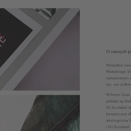
O naszych p
Wszystkie nas
Multidesign S
wytwarzanym w 
tzn. nie żółk
W firmie Dear
plakaty są dr
EU Ecolabel d
bezpieczne dl
ekologiczną S
i EU Ecolabel.