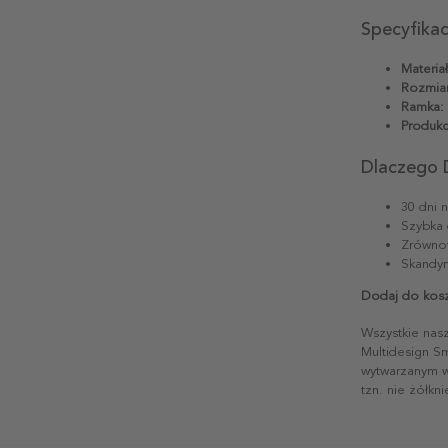
Specyfika
Materiał
Rozmiar
Ramka:
Produkc
Dlaczego 
30 dni 
Szybka 
Zrównow
Skandyn
Dodaj do kosz
Wszystkie nas
Multidesign S
wytwarzanym w 
tzn. nie żółkn