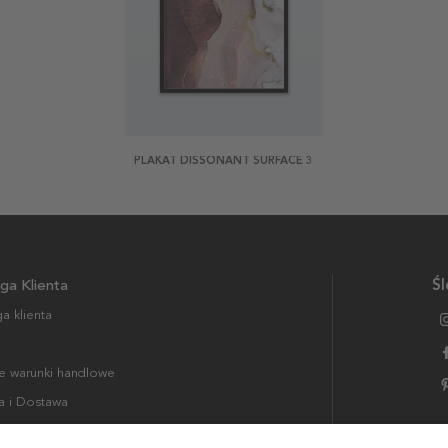
PLAKAT DISSONANT SURFACE 3
ga Klienta
Śl
a klienta
 warunki handlowe
a i Dostawa