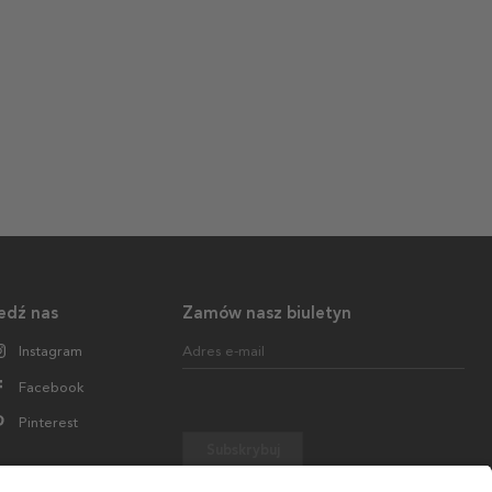
edź nas
Zamów nasz biuletyn
Instagram
Adres e-mail
Facebook
Pinterest
Subskrybuj