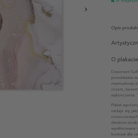
W magazyn
Opis produk
Artystycz
O plakacie
Dissonant Surf
przedstawia wa
marmurkowy efe
różem, beżem 
wykończenia. 
Plakat wyróżni
nadaje się jak
nowoczesnych 
detalom doskon
wyrafinowane 
kontrast dla c