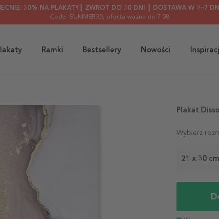
BECNIE: 30% NA PLAKATY┃ ZWROT DO 30 DNI ┃ DOSTAWA W 2–7 DN
Code: SUMMER30
, oferta ważna do 7.08
lakaty
Ramki
Bestsellery
Nowości
Inspirac
Plakat Diss
Wybierz rozm
21 x 30 c
D