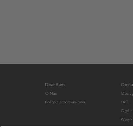
Dear Sam
Obsłu
O Nas
Obsług
Polityka środowiskowa
FAQ
Ogólne
Wysyłk