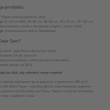
cja produktu
:
Papier matowy premium 240g
y:
21×30 cm (A4), 30×40 cm, 40×50 cm, 50×70 cm, 70×100 cm
Sprzedawana osobno (dostępna w dębie, czerni i bieli)
ja:
Zrównoważony druk w Skandynawii
Dear Sam?
na zwrot - wypróbuj w domu bez ryzyka
dostawa 2-4 dni robocze
ażona produkcja z ekologicznych materiałów
awski design od 2016
yka już dziś, aby odmienić swoje wnętrze!
ze plakaty drukowane są na papierze o gramaturze 240 g/m²,
mooth White Paper – wysokiej jakości niepowlekanym papierze
papierni Clairefontaine we Francji. Papier ma jakość archiwalną,
ie wraz z upływem czasu.