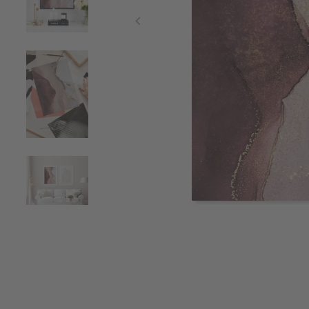
Item
1
of
4