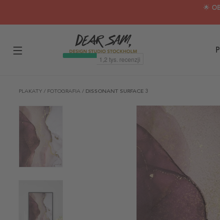
🌟 O
P
PLAKATY
/
FOTOGRAFIA
/
DISSONANT SURFACE 3