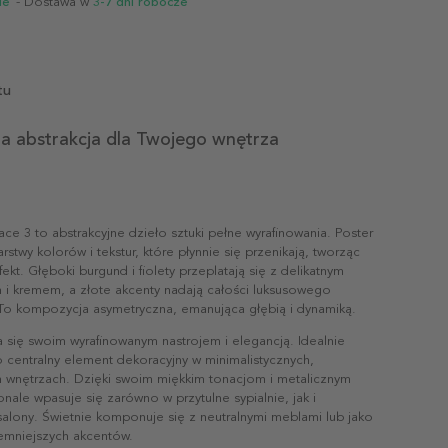
ie
- Dostawa w
3-7 dni robocze
tu
na abstrakcja dla Twojego wnętrza
ace 3 to abstrakcyjne dzieło sztuki pełne wyrafinowania. Poster
rstwy kolorów i tekstur, które płynnie się przenikają, tworząc
kt. Głęboki burgund i fiolety przeplatają się z delikatnym
i kremem, a złote akcenty nadają całości luksusowego
To kompozycja asymetryczna, emanująca głębią i dynamiką.
a się swoim wyrafinowanym nastrojem i elegancją. Idealnie
o centralny element dekoracyjny w minimalistycznych,
wnętrzach. Dzięki swoim miękkim tonacjom i metalicznym
ale wpasuje się zarówno w przytulne sypialnie, jak i
salony. Świetnie komponuje się z neutralnymi meblami lub jako
iemniejszych akcentów.