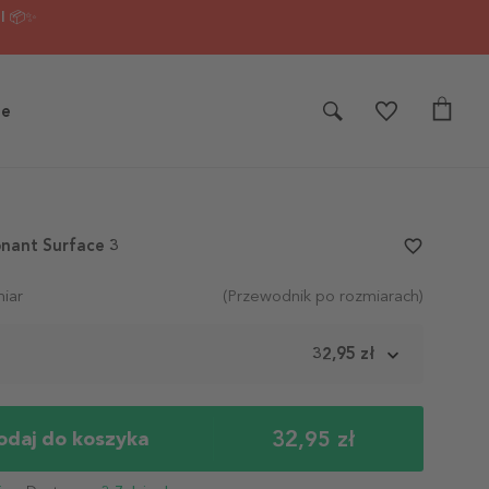
I 📦✨
je
onant Surface 3
favorite_border
iar
(Przewodnik po rozmiarach)
m
32,95 zł
32,95 zł
odaj do koszyka