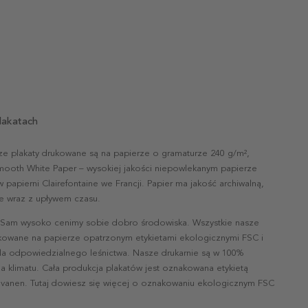
lakatach
ze plakaty drukowane są na papierze o gramaturze 240 g/m²,
mooth White Paper – wysokiej jakości niepowlekanym papierze
papierni Clairefontaine we Francji. Papier ma jakość archiwalną,
nie wraz z upływem czasu.
 Sam wysoko cenimy sobie dobro środowiska. Wszystkie nasze
ukowane na papierze opatrzonym etykietami ekologicznymi FSC i
la odpowiedzialnego leśnictwa. Nasze drukarnie są w 100%
a klimatu. Cała produkcja plakatów jest oznakowana etykietą
vanen. Tutaj dowiesz się więcej o oznakowaniu ekologicznym FSC