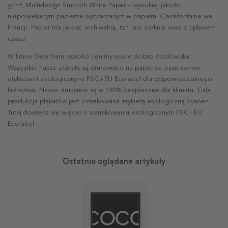
g/m², Multidesign Smooth White Paper – wysokiej jakości
niepowlekanym papierze wytwarzanym w papierni Clairefontaine we
Francji. Papier ma jakość archiwalną, tzn. nie żółknie wraz z upływem
czasu.
W firmie Dear Sam wysoko cenimy sobie dobro środowiska.
Wszystkie nasze plakaty są drukowane na papierze opatrzonym
etykietami ekologicznymi FSC i EU Ecolabel dla odpowiedzialnego
leśnictwa. Nasze drukarnie są w 100% bezpieczne dla klimatu. Cała
produkcja plakatów jest oznakowana etykietą ekologiczną Svanen.
Tutaj dowiesz się więcej o oznakowaniu ekologicznym FSC i EU
Ecolabel.
Ostatnio oglądane artykuły