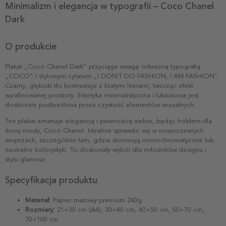
Minimalizm i elegancja w typografii – Coco Chanel
Dark
O produkcie
Plakat „Coco Chanel Dark” przyciąga uwagę odważną typografią
„COCO” i stylowym cytatem „I DON’T DO FASHION, I AM FASHION”.
Czarny, głęboki tło kontrastuje z białymi literami, tworząc efekt
wyrafinowanej prostoty. Estetyka minimalistyczna i luksusowa jest
doskonale podkreślona przez czystość elementów wizualnych.
Ten plakat emanuje elegancją i pewnością siebie, będąc hołdem dla
ikony mody, Coco Chanel. Idealnie sprawdzi się w nowoczesnych
wnętrzach, szczególnie tam, gdzie dominują monochromatyczne lub
neutralne kolorystyki. To doskonały wybór dla miłośników designu i
stylu glamour.
Specyfikacja produktu
Materiał:
Papier matowy premium 240g
Rozmiary:
21×30 cm (A4), 30×40 cm, 40×50 cm, 50×70 cm,
70×100 cm