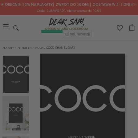
🌟 OBECNIE: 30% NA PLAKATY┃ ZWROT DO 30 DNI ┃ DOSTAWA W 2–7 DNI 📦✨
Code: SUMMER30
, oferta ważna do 10.08
PLAKATY
/
INTRESSEN
/
MODA
/
COCO CHANEL DARK