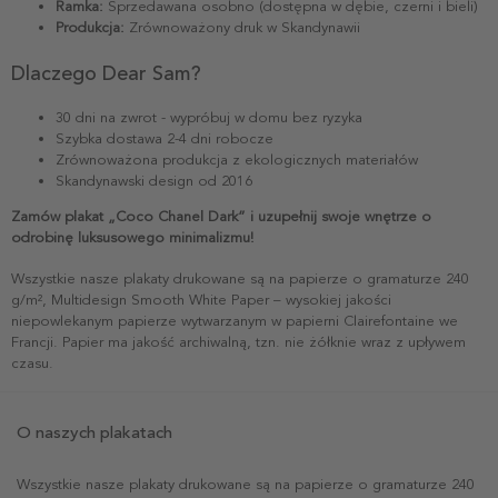
Ramka:
Sprzedawana osobno (dostępna w dębie, czerni i bieli)
Produkcja:
Zrównoważony druk w Skandynawii
Dlaczego Dear Sam?
30 dni na zwrot - wypróbuj w domu bez ryzyka
Szybka dostawa 2-4 dni robocze
Zrównoważona produkcja z ekologicznych materiałów
Skandynawski design od 2016
Zamów plakat „Coco Chanel Dark” i uzupełnij swoje wnętrze o
odrobinę luksusowego minimalizmu!
Wszystkie nasze plakaty drukowane są na papierze o gramaturze 240
g/m², Multidesign Smooth White Paper – wysokiej jakości
niepowlekanym papierze wytwarzanym w papierni Clairefontaine we
Francji. Papier ma jakość archiwalną, tzn. nie żółknie wraz z upływem
czasu.
O naszych plakatach
Wszystkie nasze plakaty drukowane są na papierze o gramaturze 240