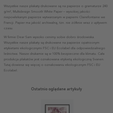
Wszystkie nasze plakaty drukowane są na papierze o gramaturze 240
g/m², Multidesign Smooth White Paper – wysokiej jakości
niepowlekanym papierze wytwarzanym w papierni Clairefontaine we
Francji. Papier ma jakość archiwalną, tzn. nie żółknie wraz z upływem
czasu.
W firmie Dear Sam wysoko cenimy sobie dobro środowiska.
Wszystkie nasze plakaty są drukowane na papierze opatrzonym
etykietami ekologicznymi FSC i EU Ecolabel dla odpowiedzialnego
leśnictwa. Nasze drukarnie są w 100% bezpieczne dla klimatu. Cała
produkcja plakatów jest oznakowana etykietą ekologiczną Svanen.
Tutaj dowiesz się więcej o oznakowaniu ekologicznym FSC i EU
Ecolabel.
Ostatnio oglądane artykuły