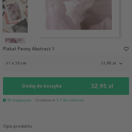
Item
1
Plakat Peony Abstract 3
favorite_border
of
4
21 x 30 cm
32,95 zł
32,95 zł
Dodaj do koszyka
W magazynie
- Dostawa w
3-7 dni robocze
Opis produktu