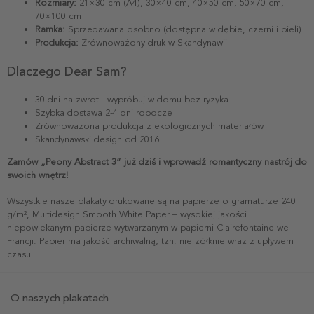
Rozmiary:
21×30 cm (A4), 30×40 cm, 40×50 cm, 50×70 cm,
70×100 cm
Ramka:
Sprzedawana osobno (dostępna w dębie, czerni i bieli)
Produkcja:
Zrównoważony druk w Skandynawii
Dlaczego Dear Sam?
30 dni na zwrot - wypróbuj w domu bez ryzyka
Szybka dostawa 2-4 dni robocze
Zrównoważona produkcja z ekologicznych materiałów
Skandynawski design od 2016
Zamów „Peony Abstract 3” już dziś i wprowadź romantyczny nastrój do
swoich wnętrz!
Wszystkie nasze plakaty drukowane są na papierze o gramaturze 240
g/m², Multidesign Smooth White Paper – wysokiej jakości
niepowlekanym papierze wytwarzanym w papierni Clairefontaine we
Francji. Papier ma jakość archiwalną, tzn. nie żółknie wraz z upływem
czasu.
O naszych plakatach