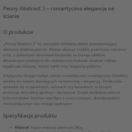
Peony Abstract 3 – romantyczna elegancja na
ścianie
O produkcie
„Peony Abstract 3” to niezwykle delikatny plakat przedstawiający
zbliżenie płatków piwonii. Motyw ukazuje miękkie pastelowe odcienie
różu, z subtelnymi akcentami burgundu na brzegu płatków.
Abstrakcyjne podejście do realistycznej botaniki idealnie oddaje
wyjątkową teksturę, detale żyłek oraz krzywizny płatków.
Artystyczny design nadaje całości romantyczny i nostalgiczny charakter,
idealny do wnętrz stawiających na harmonię i elegancję. Doskonale
sprawdzi się w sypialniach, salonach czy łazienkach, w których
dominuje atmosfera spokoju i wyciszenia. Dzięki delikatnej palecie
kolorów plakat świetnie współgra z nowoczesnym, skandynawskim,
minimalistycznym lub vintage wystrojem.
Specyfikacja produktu
Materiał:
Papier matowy premium 240g