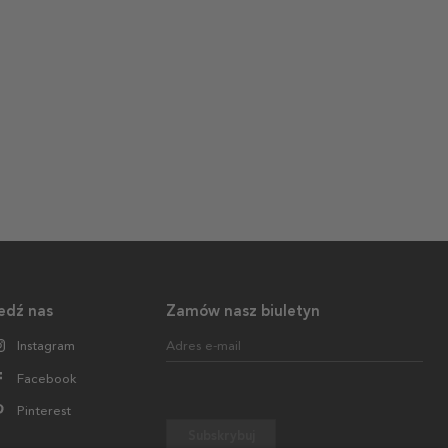
edź nas
Zamów nasz biuletyn
Instagram
Adres e-mail
Facebook
Pinterest
Subskrybuj