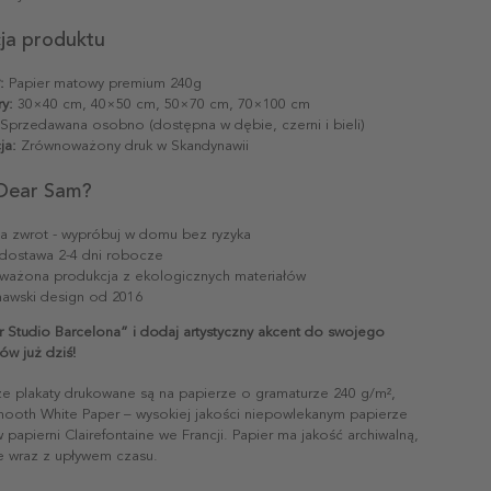
cja produktu
:
Papier matowy premium 240g
y:
30×40 cm, 40×50 cm, 50×70 cm, 70×100 cm
Sprzedawana osobno (dostępna w dębie, czerni i bieli)
ja:
Zrównoważony druk w Skandynawii
Dear Sam?
na zwrot - wypróbuj w domu bez ryzyka
dostawa 2-4 dni robocze
ażona produkcja z ekologicznych materiałów
awski design od 2016
r Studio Barcelona” i dodaj artystyczny akcent do swojego
ów już dziś!
ze plakaty drukowane są na papierze o gramaturze 240 g/m²,
mooth White Paper – wysokiej jakości niepowlekanym papierze
papierni Clairefontaine we Francji. Papier ma jakość archiwalną,
ie wraz z upływem czasu.