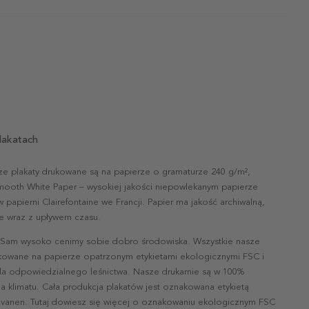
lakatach
ze plakaty drukowane są na papierze o gramaturze 240 g/m²,
mooth White Paper – wysokiej jakości niepowlekanym papierze
papierni Clairefontaine we Francji. Papier ma jakość archiwalną,
nie wraz z upływem czasu.
 Sam wysoko cenimy sobie dobro środowiska. Wszystkie nasze
ukowane na papierze opatrzonym etykietami ekologicznymi FSC i
la odpowiedzialnego leśnictwa. Nasze drukarnie są w 100%
a klimatu. Cała produkcja plakatów jest oznakowana etykietą
vanen. Tutaj dowiesz się więcej o oznakowaniu ekologicznym FSC