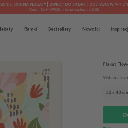
BECNIE: 30% NA PLAKATY┃ ZWROT DO 30 DNI ┃ DOSTAWA W 2–7 DN
Code: SUMMER30
, oferta ważna do 8.08
lakaty
Ramki
Bestsellery
Nowości
Inspirac
Plakat Flow
Wybierz rozm
30 x 40 c
D