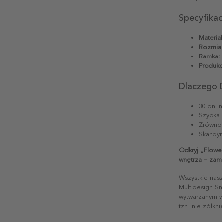
Specyfika
Materiał
Rozmiar
Ramka:
Produkc
Dlaczego 
30 dni 
Szybka 
Zrównow
Skandyn
Odkryj „Flowe
wnętrza – zam
Wszystkie nas
Multidesign S
wytwarzanym w 
tzn. nie żółkn