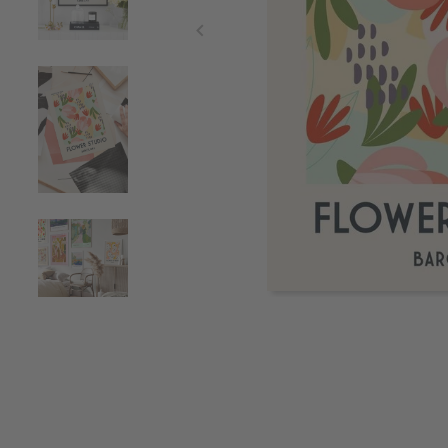
Item
1
of
4