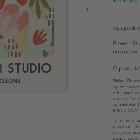
W magazyn
Opis produk
Flower Stu
nowoczes
O produkc
Plakat „Flowe
wykonaną w mi
odcieniach pas
obrazie. Detal
wyrazistości
BARCELONA” na
To dzieło ema
przestrzeni do
pasuje do now
skandynawskim 