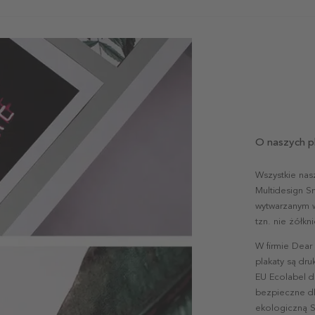
O naszych p
Wszystkie nas
Multidesign S
wytwarzanym w 
tzn. nie żółk
W firmie Dear
plakaty są dr
EU Ecolabel d
bezpieczne dl
ekologiczną S