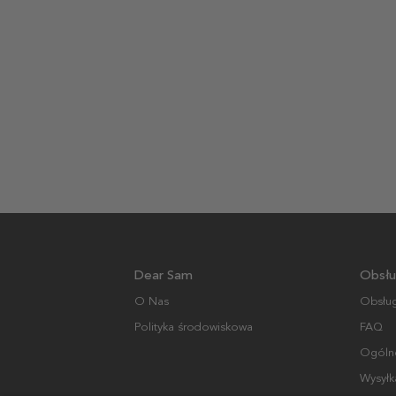
Dear Sam
Obsłu
O Nas
Obsług
Polityka środowiskowa
FAQ
Ogólne
Wysyłk