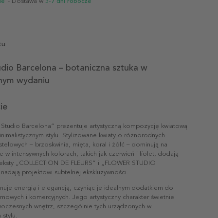
ie
- Dostawa w
3-7 dni robocze
tu
dio Barcelona – botaniczna sztuka w
nym wydaniu
ie
r Studio Barcelona” prezentuje artystyczną kompozycję kwiatową
nimalistycznym stylu. Stylizowane kwiaty o różnorodnych
telowych – brzoskwinia, mięta, koral i żółć – dominują na
e w intensywnych kolorach, takich jak czerwień i fiolet, dodają
. Teksty „COLLECTION DE FLEURS” i „FLOWER STUDIO
dają projektowi subtelnej ekskluzywności.
nuje energią i elegancją, czyniąc je idealnym dodatkiem do
mowych i komercyjnych. Jego artystyczny charakter świetnie
oczesnych wnętrz, szczególnie tych urządzonych w
stylu.