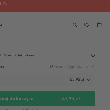
I 📦✨
je
er Studio Barcelona
favorite_border
iar
(Przewodnik po rozmiarach)
m
55,95 zł
55,95 zł
odaj do koszyka