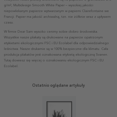
g/m², Multidesign Smooth White Paper – wysokiej jakości
niepowlekanym papierze wytwarzanym w papierni Clairefontaine we
Francji. Papier ma jakość archiwalną, tzn. nie żółknie wraz z upływem
czasu.
W firmie Dear Sam wysoko cenimy sobie dobro środowiska.
Wszystkie nasze plakaty są drukowane na papierze opatrzonym
etykietami ekologicznymi FSC i EU Ecolabel dla odpowiedzialnego
leśnictwa. Nasze drukarnie są w 100% bezpieczne dla klimatu. Cała
produkcja plakatów jest oznakowana etykietą ekologiczną Svanen.
Tutaj dowiesz się więcej o oznakowaniu ekologicznym FSC i EU
Ecolabel.
Ostatnio oglądane artykuły