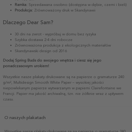
Ramka:
Sprzedawana osobno (dostępna w dębie, czerni i bieli)
Produkcja:
Zrównoważony druk w Skandynawii
Dlaczego Dear Sam?
30 dni na zwrot - wypróbuj w domu bez ryzyka
Szybka dostawa 2-4 dni robocze
Zrównoważona produkcja z ekologicznych materiałów
Skandynawski design od 2016
Dodaj Spring Buds do swojego wnętrza i ciesz się jego
ponadczasowym urokiem!
Wszystkie nasze plakaty drukowane są na papierze o gramaturze 240
g/m², Multidesign Smooth White Paper – wysokiej jakości
niepowlekanym papierze wytwarzanym w papierni Clairefontaine we
Francji. Papier ma jakość archiwalną, tzn. nie żółknie wraz z upływem
czasu.
O naszych plakatach
Wszystkie nasze plakaty drukowane są na papierze o gramaturze 240