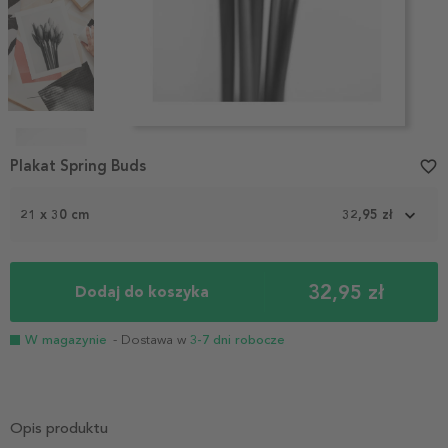
Item
1
Plakat Spring Buds
favorite_border
of
4
21 x 30 cm
32,95 zł
32,95 zł
Dodaj do koszyka
W magazynie
- Dostawa w
3-7 dni robocze
Opis produktu