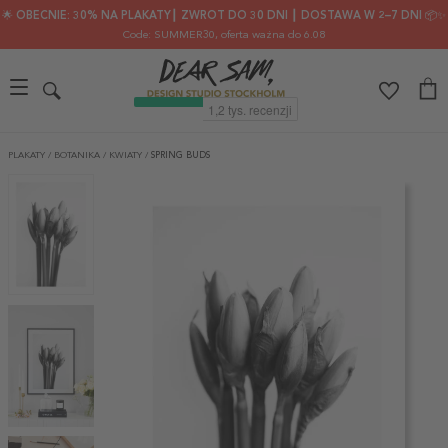
🌟 OBECNIE: 30% NA PLAKATY┃ ZWROT DO 30 DNI ┃ DOSTAWA W 2–7 DNI 📦✨
Code: SUMMER30
, oferta ważna do 6.08
PLAKATY
/
BOTANIKA
/
KWIATY
/
SPRING BUDS