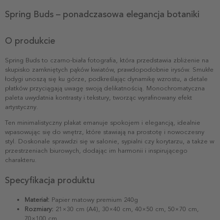
Spring Buds – ponadczasowa elegancja botaniki
O produkcie
Spring Buds to czarno-biała fotografia, która przedstawia zbliżenie na
skupisko zamkniętych pąków kwiatów, prawdopodobnie irysów. Smukłe
łodygi unoszą się ku górze, podkreślając dynamikę wzrostu, a detale
płatków przyciągają uwagę swoją delikatnością. Monochromatyczna
paleta uwydatnia kontrasty i tekstury, tworząc wyrafinowany efekt
artystyczny.
Ten minimalistyczny plakat emanuje spokojem i elegancją, idealnie
wpasowując się do wnętrz, które stawiają na prostotę i nowoczesny
styl. Doskonale sprawdzi się w salonie, sypialni czy korytarzu, a także w
przestrzeniach biurowych, dodając im harmonii i inspirującego
charakteru.
Specyfikacja produktu
Materiał:
Papier matowy premium 240g
Rozmiary:
21×30 cm (A4), 30×40 cm, 40×50 cm, 50×70 cm,
70×100 cm