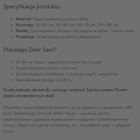
Specyfikacja produktu
Materiał:
Papier matowy premium 240g
Rozmiary:
30×40 cm, 40×50 cm, 50×70 cm, 70×100 cm
Ramka:
Sprzedawana osobno (dostępna w dębie, czerni i bieli)
Produkcja:
Zrównoważony druk w Skandynawii
Dlaczego Dear Sam?
30 dni na zwrot - wypróbuj w domu bez ryzyka
Szybka dostawa 2-4 dni robocze
Zrównoważona produkcja z ekologicznych materiałów
Skandynawski design od 2016
Dodaj radosny akcent do swojego wnętrza! Zamów poster Flower
Studio Amsterdam już dziś!
Wszystkie nasze plakaty drukowane są na papierze o gramaturze 240
g/m², Multidesign Smooth White Paper – wysokiej jakości
niepowlekanym papierze wytwarzanym w papierni Clairefontaine we
Francji. Papier ma jakość archiwalną, tzn. nie żółknie wraz z upływem
czasu.