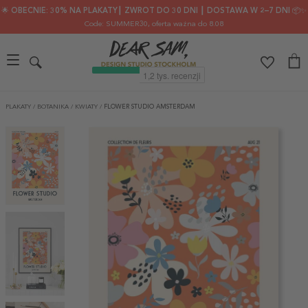
🌟 OBECNIE: 30% NA PLAKATY┃ ZWROT DO 30 DNI ┃ DOSTAWA W 2–7 DNI 📦✨
Code: SUMMER30
, oferta ważna do 8.08
PLAKATY
/
BOTANIKA
/
KWIATY
/
FLOWER STUDIO AMSTERDAM