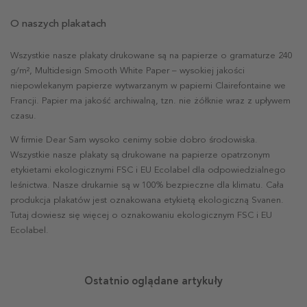
O naszych plakatach
Wszystkie nasze plakaty drukowane są na papierze o gramaturze 240
g/m², Multidesign Smooth White Paper – wysokiej jakości
niepowlekanym papierze wytwarzanym w papierni Clairefontaine we
Francji. Papier ma jakość archiwalną, tzn. nie żółknie wraz z upływem
czasu.
W firmie Dear Sam wysoko cenimy sobie dobro środowiska.
Wszystkie nasze plakaty są drukowane na papierze opatrzonym
etykietami ekologicznymi FSC i EU Ecolabel dla odpowiedzialnego
leśnictwa. Nasze drukarnie są w 100% bezpieczne dla klimatu. Cała
produkcja plakatów jest oznakowana etykietą ekologiczną Svanen.
Tutaj dowiesz się więcej o oznakowaniu ekologicznym FSC i EU
Ecolabel.
Ostatnio oglądane artykuły