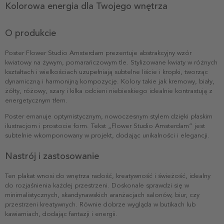
Kolorowa energia dla Twojego wnętrza
O produkcie
Poster Flower Studio Amsterdam prezentuje abstrakcyjny wzór
kwiatowy na żywym, pomarańczowym tle. Stylizowane kwiaty w różnych
kształtach i wielkościach uzupełniają subtelne liście i kropki, tworząc
dynamiczną i harmonijną kompozycję. Kolory takie jak kremowy, biały,
żółty, różowy, szary i kilka odcieni niebieskiego idealnie kontrastują z
energetycznym tłem.
Poster emanuje optymistycznym, nowoczesnym stylem dzięki płaskim
ilustracjom i prostocie form. Tekst „Flower Studio Amsterdam” jest
subtelnie wkomponowany w projekt, dodając unikalności i elegancji.
Nastrój i zastosowanie
Ten plakat wnosi do wnętrza radość, kreatywność i świeżość, idealny
do rozjaśnienia każdej przestrzeni. Doskonale sprawdzi się w
minimalistycznych, skandynawskich aranżacjach salonów, biur, czy
przestrzeni kreatywnych. Równie dobrze wygląda w butikach lub
kawiarniach, dodając fantazji i energii.