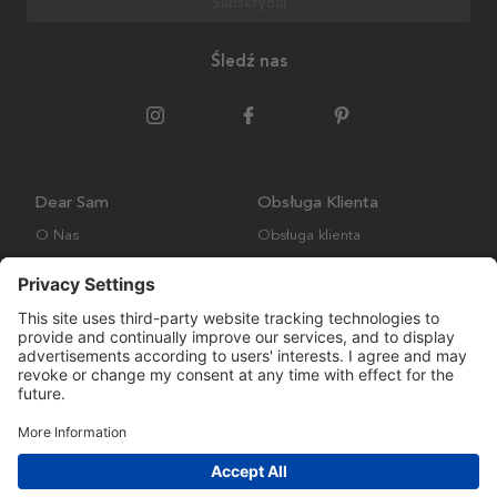
Subskrybuj
Śledź nas
Dear Sam
Obsługa Klienta
O Nas
Obsługa klienta
Polityka środowiskowa
FAQ
Ogólne warunki handlowe
Wysyłka i Dostawa
Copyright © Many Brands AB 2023. Wszelkie prawa zastrzeżone.