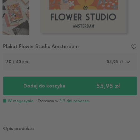
Item
Plakat Flower Studio Amsterdam
favorite_border
1
of
3
30 x 40 cm
55,95 zł
55,95 zł
Dodaj do koszyka
W magazynie
- Dostawa w
3-7 dni robocze
Opis produktu