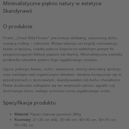
Minimalistyczne piękno natury w estetyce
Skandynawii
O produkcie
Poster „Dried Wild Flower” prezentuje delikatną, wysuszoną dziko
rosnącą roślinę – ostrożeń. Motyw ukazuje szczegóły cierniastego
kwiatu w spójnej, ciepłej palecie brązów na subtelnym jasnym tle
przypominającym fakturę papieru lub tkaniny. Minimalistyczna estetyka
podkreśla naturalne piękno tego wyjątkowego motywu.
Ujęcie jednego kwiatu, ciche i wyważone, tworzy atmosferę spokoju
oraz zachwytu nad organicznymi detalami. Idealnie komponuje się w
przestrzeniach o stonowanym, skandynawskim lub boho charakterze.
Plakat doskonale odnajdzie się we wnętrzach salonu, sypialni czy
domowego biura, nadając pomieszczeniu wyjątkowego uroku.
Specyfikacja produktu
Materiał:
Papier matowy premium 240g
Rozmiary:
21×30 cm (A4), 30×40 cm, 40×50 cm, 50×70 cm,
70×100 cm