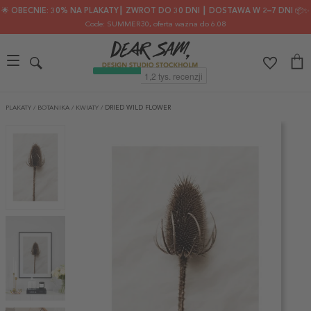
🌟 OBECNIE: 30% NA PLAKATY┃ ZWROT DO 30 DNI ┃ DOSTAWA W 2–7 DNI 📦✨
Code: SUMMER30
, oferta ważna do 6.08
PLAKATY
/
BOTANIKA
/
KWIATY
/
DRIED WILD FLOWER