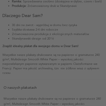
Ramka:
Sprzedawana osobno (dostępna w dębie, czerni i bieli)
Produkcja:
Zrównoważony druk w Skandynawii
Dlaczego Dear Sam?
30 dni na zwrot - wypróbuj w domu bez ryzyka
Szybka dostawa 2-4 dni robocze
Zrównoważona produkcja z ekologicznych materiałów
Skandynawski design od 2016
Znajdź idealny plakat dla swojego domu w Dear Sam!
Wszystkie nasze plakaty drukowane są na papierze o gramaturze 240
g/m², Multidesign Smooth White Paper – wysokiej jakości
niepowlekanym papierze wytwarzanym w papierni Clairefontaine we
Francji. Papier ma jakość archiwalną, tzn. nie żółknie wraz z upływem
czasu.
O naszych plakatach
Wszystkie nasze plakaty drukowane są na papierze o gramaturze 240
g/m², Multidesign Smooth White Paper – wysokiej jakości