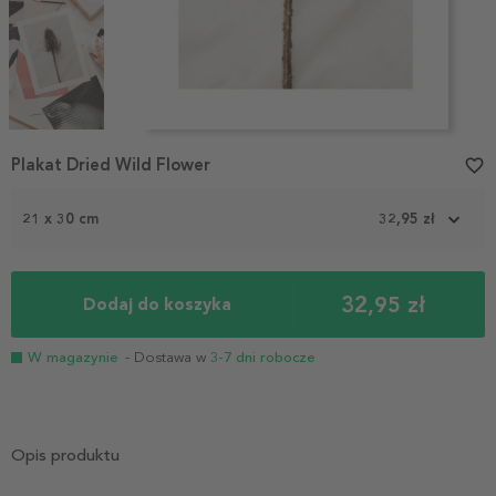
Item
Plakat Dried Wild Flower
favorite_border
1
of
3
21 x 30 cm
32,95 zł
32,95 zł
Dodaj do koszyka
W magazynie
- Dostawa w
3-7 dni robocze
Opis produktu