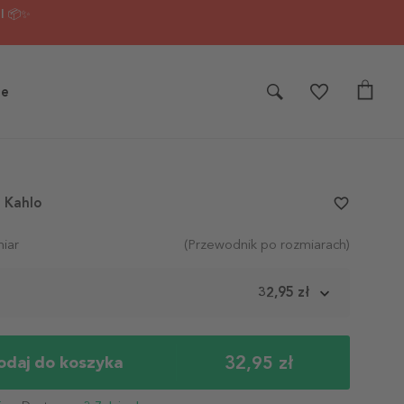
I 📦✨
je
a Kahlo
favorite_border
iar
(Przewodnik po rozmiarach)
m
32,95 zł
32,95 zł
odaj do koszyka