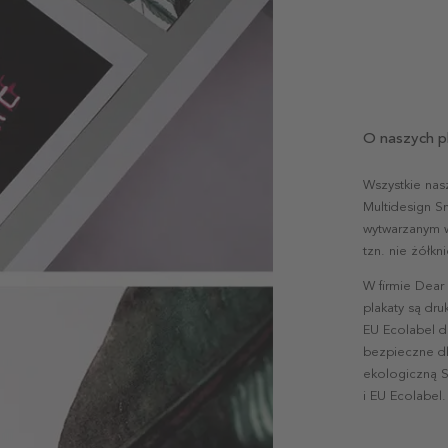
O naszych p
Wszystkie nas
Multidesign S
wytwarzanym w 
tzn. nie żółk
W firmie Dear
plakaty są dr
EU Ecolabel d
bezpieczne dl
ekologiczną S
i EU Ecolabel.