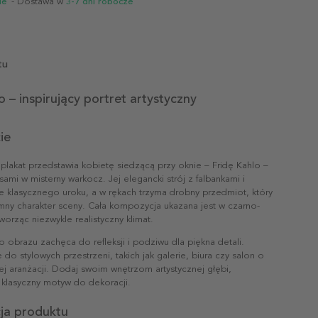
ie
- Dostawa w
3-7 dni robocze
tu
o – inspirujący portret artystyczny
ie
plakat przedstawia kobietę siedzącą przy oknie – Fridę Kahlo –
sami w misterny warkocz. Jej elegancki strój z falbankami i
e klasycznego uroku, a w rękach trzyma drobny przedmiot, który
mny charakter sceny. Cała kompozycja ukazana jest w czarno-
tworząc niezwykle realistyczny klimat.
 obrazu zachęca do refleksji i podziwu dla piękna detali.
e do stylowych przestrzeni, takich jak galerie, biura czy salon o
ej aranżacji. Dodaj swoim wnętrzom artystycznej głębi,
 klasyczny motyw do dekoracji.
cja produktu