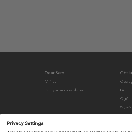
Dear Sam
Obsłu
O Nas
Obsług
Polityka środowiskowa
FAQ
Ogólne
Wysyłk