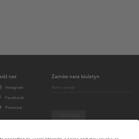
edź nas
Zamów nasz biuletyn
Instagram
Adres e-mail
Facebook
Pinterest
Subskrybuj