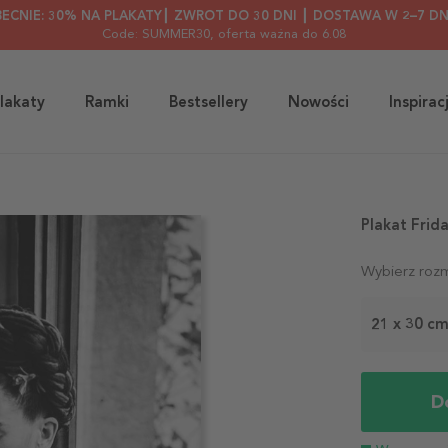
BECNIE: 30% NA PLAKATY┃ ZWROT DO 30 DNI ┃ DOSTAWA W 2–7 DN
Code: SUMMER30
, oferta ważna do 6.08
lakaty
Ramki
Bestsellery
Nowości
Inspirac
Plakat Frid
Wybierz rozm
21 x 30 c
D