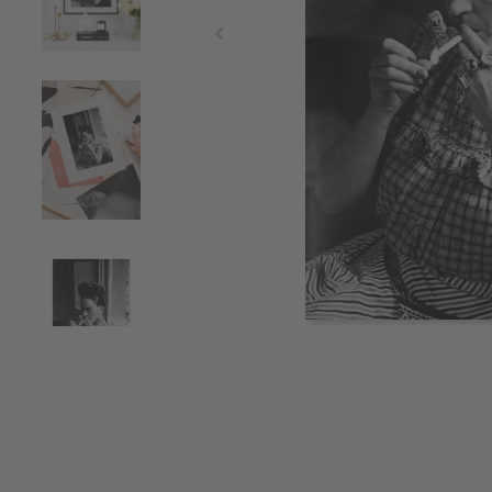
Item
1
of
4