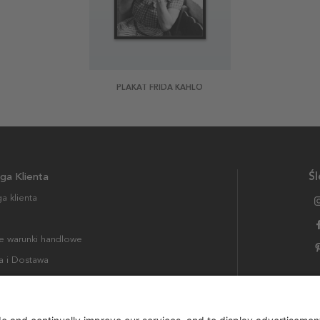
PLAKAT FRIDA KAHLO
ga Klienta
Śl
a klienta
 warunki handlowe
a i Dostawa