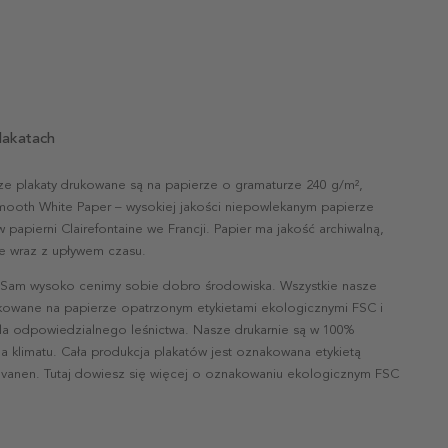
lakatach
ze plakaty drukowane są na papierze o gramaturze 240 g/m²,
mooth White Paper – wysokiej jakości niepowlekanym papierze
papierni Clairefontaine we Francji. Papier ma jakość archiwalną,
nie wraz z upływem czasu.
 Sam wysoko cenimy sobie dobro środowiska. Wszystkie nasze
ukowane na papierze opatrzonym etykietami ekologicznymi FSC i
la odpowiedzialnego leśnictwa. Nasze drukarnie są w 100%
a klimatu. Cała produkcja plakatów jest oznakowana etykietą
vanen. Tutaj dowiesz się więcej o oznakowaniu ekologicznym FSC