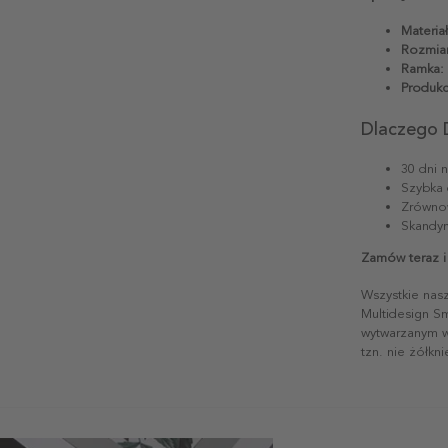
Materiał
Rozmiar
Ramka:
Produkc
Dlaczego 
30 dni 
Szybka 
Zrównow
Skandyn
Zamów teraz i
Wszystkie nas
Multidesign S
wytwarzanym w 
tzn. nie żółkn