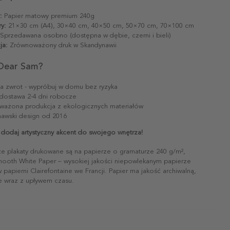
:
Papier matowy premium 240g
y:
21×30 cm (A4), 30×40 cm, 40×50 cm, 50×70 cm, 70×100 cm
Sprzedawana osobno (dostępna w dębie, czerni i bieli)
ja:
Zrównoważony druk w Skandynawii
Dear Sam?
na zwrot - wypróbuj w domu bez ryzyka
dostawa 2-4 dni robocze
ażona produkcja z ekologicznych materiałów
awski design od 2016
 dodaj artystyczny akcent do swojego wnętrza!
ze plakaty drukowane są na papierze o gramaturze 240 g/m²,
mooth White Paper – wysokiej jakości niepowlekanym papierze
papierni Clairefontaine we Francji. Papier ma jakość archiwalną,
ie wraz z upływem czasu.