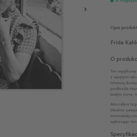
W magazyn
Opis produk
Frida Kahl
O produkc
Ten wyjątkowy 
z upiętymi wło
teksturą dodaj
podkreśla inty
białym tonie, 
Atmosfera tego
Idealnie pasuj
minimalistyczn
wybierając ten
Specyfika