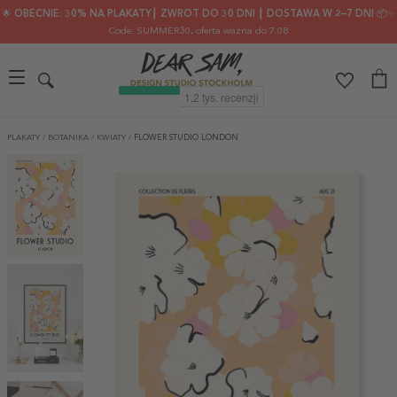
🌟 OBECNIE: 30% NA PLAKATY┃ ZWROT DO 30 DNI ┃ DOSTAWA W 2–7 DNI 📦✨
Code: SUMMER30
, oferta ważna do 7.08
PLAKATY
/
BOTANIKA
/
KWIATY
/
FLOWER STUDIO LONDON