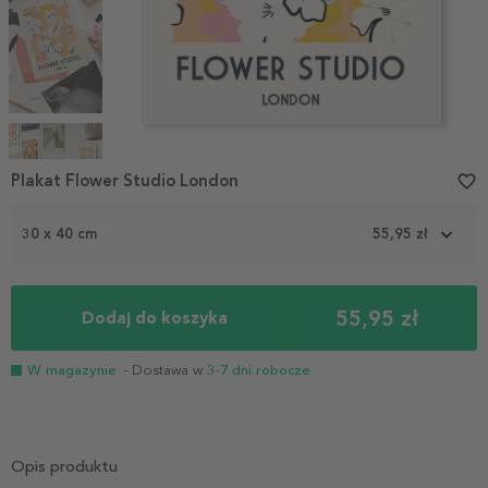
Item
1
Plakat Flower Studio London
favorite_border
of
4
30 x 40 cm
55,95 zł
55,95 zł
Dodaj do koszyka
W magazynie
- Dostawa w
3-7 dni robocze
Opis produktu