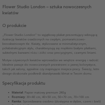
Flower Studio London – sztuka nowoczesnych
kwiatów
O produkcie
„Flower Studio London” to wyjątkowy plakat prezentujący wibrującą
ilustrację kwiatów osadzonych na ciepłym, pomarańczowo-
brzoskwiniowym tle. Kwiaty, stylizowane w minimalistycznym,
półabstrakcyjnym stylu, charakteryzują się miękkimi białymi płatkami,
subtelnymi barwami różu i żółci oraz precyzyjnymi, czarnymi liniami.
Motyw ożywionych kwiatów wprowadza we wnętrze energię i radość.
Idealnie pasuje do nowoczesnych przestrzeni o jasnej kolorystyce,
takich jak salony, sypialnie czy inspirujące miejsca pracy. Świeży, letni
design doskonale podkreśli skandynawski klimat w Twoim domu.
Specyfikacja produktu
Materiał:
Papier matowy premium 240g
Rozmiary:
30×40 cm, 40×50 cm, 50×70 cm, 70×100 cm
Ramka:
Sprzedawana osobno (dostępna w dębie, czerni i bieli)