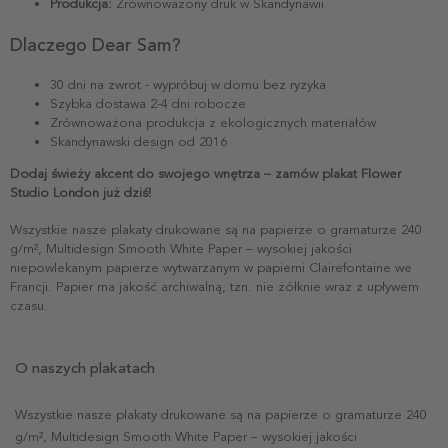
Produkcja:
Zrównoważony druk w Skandynawii
Dlaczego Dear Sam?
30 dni na zwrot - wypróbuj w domu bez ryzyka
Szybka dostawa 2-4 dni robocze
Zrównoważona produkcja z ekologicznych materiałów
Skandynawski design od 2016
Dodaj świeży akcent do swojego wnętrza – zamów plakat Flower
Studio London już dziś!
Wszystkie nasze plakaty drukowane są na papierze o gramaturze 240
g/m², Multidesign Smooth White Paper – wysokiej jakości
niepowlekanym papierze wytwarzanym w papierni Clairefontaine we
Francji. Papier ma jakość archiwalną, tzn. nie żółknie wraz z upływem
czasu.
O naszych plakatach
Wszystkie nasze plakaty drukowane są na papierze o gramaturze 240
g/m², Multidesign Smooth White Paper – wysokiej jakości