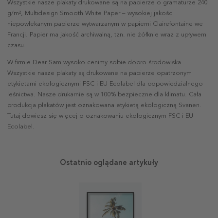
Wszystkie nasze plakaty drukowane są na papierze o gramaturze 240
g/m², Multidesign Smooth White Paper – wysokiej jakości
niepowlekanym papierze wytwarzanym w papierni Clairefontaine we
Francji. Papier ma jakość archiwalną, tzn. nie żółknie wraz z upływem
czasu.
W firmie Dear Sam wysoko cenimy sobie dobro środowiska.
Wszystkie nasze plakaty są drukowane na papierze opatrzonym
etykietami ekologicznymi FSC i EU Ecolabel dla odpowiedzialnego
leśnictwa. Nasze drukarnie są w 100% bezpieczne dla klimatu. Cała
produkcja plakatów jest oznakowana etykietą ekologiczną Svanen.
Tutaj dowiesz się więcej o oznakowaniu ekologicznym FSC i EU
Ecolabel.
Ostatnio oglądane artykuły