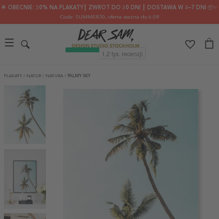
🌟 OBECNIE: 30% NA PLAKATY┃ ZWROT DO 30 DNI ┃ DOSTAWA W 2–7 DNI 📦✨
Code: SUMMER30
, oferta ważna do 6.08
PLAKATY
/
NATUR
/
NATURA
/
PALMY SKY