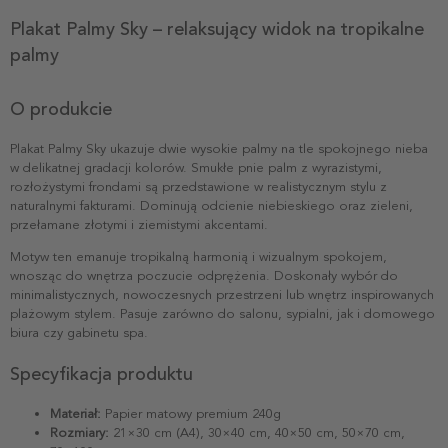
Plakat Palmy Sky – relaksujący widok na tropikalne
palmy
O produkcie
Plakat Palmy Sky ukazuje dwie wysokie palmy na tle spokojnego nieba
w delikatnej gradacji kolorów. Smukłe pnie palm z wyrazistymi,
rozłożystymi frondami są przedstawione w realistycznym stylu z
naturalnymi fakturami. Dominują odcienie niebieskiego oraz zieleni,
przełamane złotymi i ziemistymi akcentami.
Motyw ten emanuje tropikalną harmonią i wizualnym spokojem,
wnosząc do wnętrza poczucie odprężenia. Doskonały wybór do
minimalistycznych, nowoczesnych przestrzeni lub wnętrz inspirowanych
plażowym stylem. Pasuje zarówno do salonu, sypialni, jak i domowego
biura czy gabinetu spa.
Specyfikacja produktu
Materiał:
Papier matowy premium 240g
Rozmiary:
21×30 cm (A4), 30×40 cm, 40×50 cm, 50×70 cm,