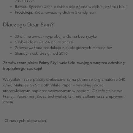
70×100 cm
Ramka:
Sprzedawana osobno (dostępna w dębie, czerni i bieli)
Produkcja:
Zrównoważony druk w Skandynawii
Dlaczego Dear Sam?
30 dni na zwrot - wypróbuj w domu bez ryzyka
Szybka dostawa 2-4 dni robocze
Zrównoważona produkcja z ekologicznych materiałów
Skandynawski design od 2016
Zamów teraz plakat Palmy Sky i wnieś do swojego wnętrza odrobinę
tropikalnego spokoju!
Wszystkie nasze plakaty drukowane są na papierze o gramaturze 240
g/m², Multidesign Smooth White Paper – wysokiej jakości
niepowlekanym papierze wytwarzanym w papierni Clairefontaine we
Francji. Papier ma jakość archiwalną, tzn. nie żółknie wraz z upływem
czasu.
O naszych plakatach