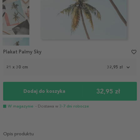
Item
1
Plakat Palmy Sky
favorite_border
of
4
21 x 30 cm
32,95 zł
32,95 zł
Dodaj do koszyka
W magazynie
- Dostawa w
3-7 dni robocze
Opis produktu