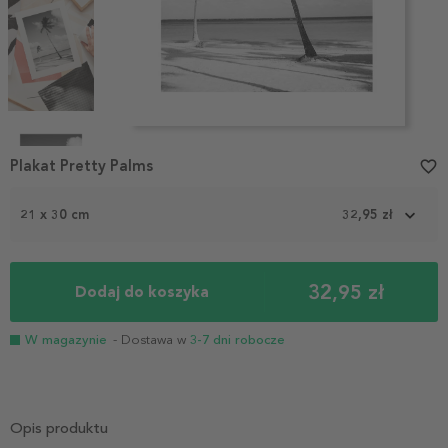
Item
1
Plakat Pretty Palms
favorite_border
of
5
21 x 30 cm
32,95 zł
32,95 zł
Dodaj do koszyka
W magazynie
- Dostawa w
3-7 dni robocze
Opis produktu