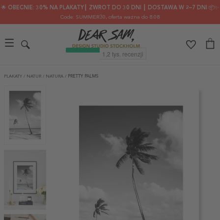
🌟 OBECNIE: 30% NA PLAKATY┃ ZWROT DO 30 DNI ┃ DOSTAWA W 2–7 DNI 📦✨
Code: SUMMER30
, oferta ważna do 8.08
PLAKATY
/
NATUR
/
NATURA
/
PRETTY PALMS