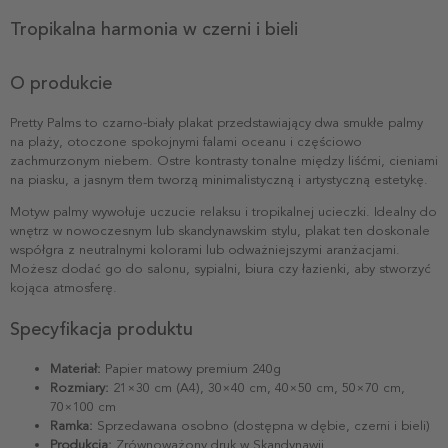
Tropikalna harmonia w czerni i bieli
O produkcie
Pretty Palms to czarno-biały plakat przedstawiający dwa smukłe palmy
na plaży, otoczone spokojnymi falami oceanu i częściowo
zachmurzonym niebem. Ostre kontrasty tonalne między liśćmi, cieniami
na piasku, a jasnym tłem tworzą minimalistyczną i artystyczną estetykę.
Motyw palmy wywołuje uczucie relaksu i tropikalnej ucieczki. Idealny do
wnętrz w nowoczesnym lub skandynawskim stylu, plakat ten doskonale
współgra z neutralnymi kolorami lub odważniejszymi aranżacjami.
Możesz dodać go do salonu, sypialni, biura czy łazienki, aby stworzyć
kojąca atmosferę.
Specyfikacja produktu
Materiał:
Papier matowy premium 240g
Rozmiary:
21×30 cm (A4), 30×40 cm, 40×50 cm, 50×70 cm,
70×100 cm
Ramka:
Sprzedawana osobno (dostępna w dębie, czerni i bieli)
Produkcja:
Zrównoważony druk w Skandynawii